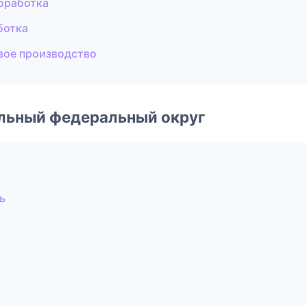
бработка
ботка
вое производство
альный федеральный округ
ь