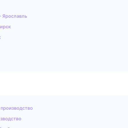
— Ярославль
бирск
к
 производство
изводство