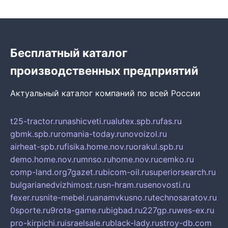
Бесплатный каталог
производственных предприятий
Актуальный каталог компаний по всей России
t25-tractor.ru
nashicveti.ru
alutex.spb.ru
fas.ru
gbmk.spb.ru
romania-today.ru
novoizol.ru
airheat-spb.ru
fisika.home.nov.ru
orakul.spb.ru
demo.home.nov.ru
mnso.ru
home.nov.ru
cemko.ru
comp-land.org
7gazet.ru
bicom-oil.ru
superiorsearch.ru
bulgarianedvizhimost.ru
sn-hram.ru
senovosti.ru
fexer.ru
snite-mebel.ru
anamvkusno.ru
technosaratov.ru
0sporte.ru
9rota-game.ru
bigbad.ru
227gp.ru
wes-ex.ru
pro-kirpichi.ru
israelsale.ru
black-lady.ru
stroy-db.com