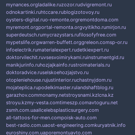
mynances.org
ladalike.ru
zozor.ru
dvigremont.ru
odnokartinki.ru
htccare.ru
blogizotovoy.ru
oysters-digital.ru
o-remonte.org
remontdoma.com
myremont.org
portal-remonta.org
vyitikho.ru
mirjon.ru
superdeutsch.ru
mycrazystars.ru
filosofyfree.com
mypetslife.org
warren-buffett.org
greleon.com
sp-or.ru
infoelectrik.ru
materialexpert.ru
detkiexpert.ru
doktorvilechit.ru
vsesvoimirykami.ru
instrumentgid.ru
manikjurinfo.ru
hozjajkainfo.ru
stroimaterials.ru
doktoradvice.ru
selskoehozjajstvo.ru
otopleniehouse.ru
justinterior.ru
chastnyjdom.ru
mojateplica.ru
podelkimaster.ru
landshaftblog.ru
garazhov.com
monamy.net
stroysnami.kz
lcna.kz
stroyu.kz
my-vesta.com
timeszp.com
avtoguru.net
zsmh.com.ua
allcelebsplasticsurgery.com
all-tattoos-for-men.com
poisk-auto.com
best-radio.com.ua
ost-engineering.com
kuryatnik.info
euroshiny.com.ua
poremontuavto.com