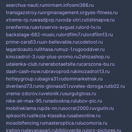
searchus-nauti.ru
mirmam.info
smi366.ru
transgazstroy.ru
orgmanagement.org
yes-fitness.ru
xtreme-rp.ru
wasdpvp.ru
voda-otri.ru
tishinapve.ru
orenferma.ru
avtoservis-avgust.ru
lord-tv.ru
backstage-682-music.ru
lordfilm7.ru
lordfilm13.ru
prime-cars63.ru
un-believable.ru
codetool.ru
legardoauto.ru
lithasa.ru
muz-1.ru
gooddver.ru
kinozadrot-3.ru
qr-plus-promo.ru
2shizashop.ru
udalenka-club.ru
nerabotaetsite.ru
carszona-bu.ru
dash-cash-now.ru
bravoprod.ru
kinozadrot13.ru
hotteygroup.ru
bagira31.ru
dommarketnsk.ru
dveriland73.ru
nis-glonass51.ru
veles-doroga.ru
tb02.ru
vrema-zdorov.ru
velonik.ru
surgutgloss.ru
nike-air-max-95.ru
nadookna.ru
lubov-pic.ru
mobilreklama.ru
pds-nn.ru
socrat2000.ru
vgurin.ru
spksochi.ru
shkola-klassika.ru
sabeonline.ru
mosoblfencing.ru
masteroptica.ru
lucomoria.ru
iration.ru
devanagari.ru
biblioverde.ru
igro-pictures.ru