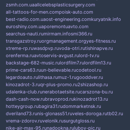
zsmh.com.ua
allcelebsplasticsurgery.com
all-tattoos-for-men.com
poisk-auto.com
best-radio.com.ua
ost-engineering.com
kuryatnik.info
euroshiny.com.ua
poremontuavto.com
searchus-nauti.ru
mirmam.info
smi366.ru
transgazstroy.ru
orgmanagement.org
yes-fitness.ru
xtreme-rp.ru
wasdpvp.ru
voda-otri.ru
tishinapve.ru
orenferma.ru
avtoservis-avgust.ru
lord-tv.ru
backstage-682-music.ru
lordfilm7.ru
lordfilm13.ru
prime-cars63.ru
un-believable.ru
codetool.ru
legardoauto.ru
lithasa.ru
muz-1.ru
gooddver.ru
kinozadrot-3.ru
qr-plus-promo.ru
2shizashop.ru
udalenka-club.ru
nerabotaetsite.ru
carszona-bu.ru
dash-cash-now.ru
bravoprod.ru
kinozadrot13.ru
hotteygroup.ru
bagira31.ru
dommarketnsk.ru
dveriland73.ru
nis-glonass51.ru
veles-doroga.ru
tb02.ru
vrema-zdorov.ru
velonik.ru
surgutgloss.ru
nike-air-max-95.ru
nadookna.ru
lubov-pic.ru