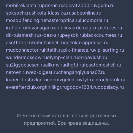
mobilreklama.ru
pds-nn.ru
socrat2000.ru
vgurin.ru
spksochi.ru
shkola-klassika.ru
sabeonline.ru
mosoblfencing.ru
masteroptica.ru
lucomoria.ru
iration.ru
devanagari.ru
biblioverde.ru
igro-pictures.ru
dk-tulamash.ru
s-dez-s.ru
peysok.ru
blackcountess.ru
asoftdoc.ru
scifichannel.ru
ocenka-appraisal.ru
mudconnector.ru
hitstih.ru
pik-finance.ru
vip-surfing.ru
wundermoscow.ru
olymp-clan.ru
dr-pavlush.ru
su2lgyoeucscn.ru
allkmv.ru
dhgfd.ru
tesotomeshell.ru
netoen.ru
web-digest.ru
changanqiyuana07.ru
kuper-dostavka.ru
edemvgelen.ru
ytyt.ru
infoelektrik.ru
everafterclub.org
kirillkgr.ru
goodv1234.ru
oopslady.ru
© Бесплатный каталог производственных
предприятий. Все права защищены.