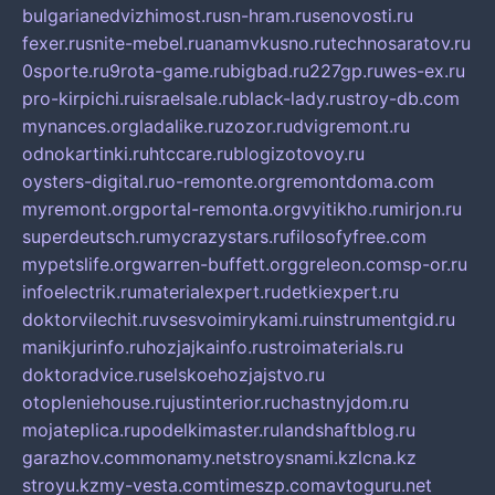
bulgarianedvizhimost.ru
sn-hram.ru
senovosti.ru
fexer.ru
snite-mebel.ru
anamvkusno.ru
technosaratov.ru
0sporte.ru
9rota-game.ru
bigbad.ru
227gp.ru
wes-ex.ru
pro-kirpichi.ru
israelsale.ru
black-lady.ru
stroy-db.com
mynances.org
ladalike.ru
zozor.ru
dvigremont.ru
odnokartinki.ru
htccare.ru
blogizotovoy.ru
oysters-digital.ru
o-remonte.org
remontdoma.com
myremont.org
portal-remonta.org
vyitikho.ru
mirjon.ru
superdeutsch.ru
mycrazystars.ru
filosofyfree.com
mypetslife.org
warren-buffett.org
greleon.com
sp-or.ru
infoelectrik.ru
materialexpert.ru
detkiexpert.ru
doktorvilechit.ru
vsesvoimirykami.ru
instrumentgid.ru
manikjurinfo.ru
hozjajkainfo.ru
stroimaterials.ru
doktoradvice.ru
selskoehozjajstvo.ru
otopleniehouse.ru
justinterior.ru
chastnyjdom.ru
mojateplica.ru
podelkimaster.ru
landshaftblog.ru
garazhov.com
monamy.net
stroysnami.kz
lcna.kz
stroyu.kz
my-vesta.com
timeszp.com
avtoguru.net