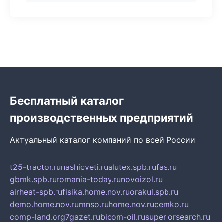
Бесплатный каталог
производственных предприятий
Актуальный каталог компаний по всей России
t25-tractor.ru
nashicveti.ru
alutex.spb.ru
fas.ru
gbmk.spb.ru
romania-today.ru
novoizol.ru
airheat-spb.ru
fisika.home.nov.ru
orakul.spb.ru
demo.home.nov.ru
mnso.ru
home.nov.ru
cemko.ru
comp-land.org
7gazet.ru
bicom-oil.ru
superiorsearch.ru