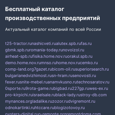
Бесплатный каталог
производственных предприятий
Актуальный каталог компаний по всей России
t25-tractor.ru
nashicveti.ru
alutex.spb.ru
fas.ru
gbmk.spb.ru
romania-today.ru
novoizol.ru
airheat-spb.ru
fisika.home.nov.ru
orakul.spb.ru
demo.home.nov.ru
mnso.ru
home.nov.ru
cemko.ru
comp-land.org
7gazet.ru
bicom-oil.ru
superiorsearch.ru
bulgarianedvizhimost.ru
sn-hram.ru
senovosti.ru
fexer.ru
snite-mebel.ru
anamvkusno.ru
technosaratov.ru
0sporte.ru
9rota-game.ru
bigbad.ru
227gp.ru
wes-ex.ru
pro-kirpichi.ru
israelsale.ru
black-lady.ru
stroy-db.com
mynances.org
ladalike.ru
zozor.ru
dvigremont.ru
odnokartinki.ru
htccare.ru
blogizotovoy.ru
oysters-digital.ru
o-remonte.org
remontdoma.com