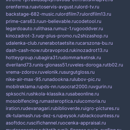
orenferma.ru
avtoservis-avgust.ru
lord-tv.ru
backstage-682-music.ru
lordfilm7.ru
lordfilm13.ru
prime-cars63.ru
un-believable.ru
codetool.ru
legardoauto.ru
lithasa.ru
muz-1.ru
gooddver.ru
kinozadrot-3.ru
qr-plus-promo.ru
2shizashop.ru
udalenka-club.ru
nerabotaetsite.ru
carszona-bu.ru
dash-cash-now.ru
bravoprod.ru
kinozadrot13.ru
hotteygroup.ru
bagira31.ru
dommarketnsk.ru
dveriland73.ru
nis-glonass51.ru
veles-doroga.ru
tb02.ru
vrema-zdorov.ru
velonik.ru
surgutgloss.ru
nike-air-max-95.ru
nadookna.ru
lubov-pic.ru
mobilreklama.ru
pds-nn.ru
socrat2000.ru
vgurin.ru
spksochi.ru
shkola-klassika.ru
sabeonline.ru
mosoblfencing.ru
masteroptica.ru
lucomoria.ru
iration.ru
devanagari.ru
biblioverde.ru
igro-pictures.ru
dk-tulamash.ru
s-dez-s.ru
peysok.ru
blackcountess.ru
asoftdoc.ru
scifichannel.ru
ocenka-appraisal.ru