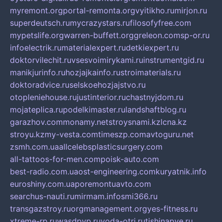
myremont.org
portal-remonta.org
vyitikho.ru
mirjon.ru
superdeutsch.ru
mycrazystars.ru
filosofyfree.com
mypetslife.org
warren-buffett.org
greleon.com
sp-or.ru
infoelectrik.ru
materialexpert.ru
detkiexpert.ru
doktorvilechit.ru
vsesvoimirykami.ru
instrumentgid.ru
manikjurinfo.ru
hozjajkainfo.ru
stroimaterials.ru
doktoradvice.ru
selskoehozjajstvo.ru
otopleniehouse.ru
justinterior.ru
chastnyjdom.ru
mojateplica.ru
podelkimaster.ru
landshaftblog.ru
garazhov.com
monamy.net
stroysnami.kz
lcna.kz
stroyu.kz
my-vesta.com
timeszp.com
avtoguru.net
zsmh.com.ua
allcelebsplasticsurgery.com
all-tattoos-for-men.com
poisk-auto.com
best-radio.com.ua
ost-engineering.com
kuryatnik.info
euroshiny.com.ua
poremontuavto.com
searchus-nauti.ru
mirmam.info
smi366.ru
transgazstroy.ru
orgmanagement.org
yes-fitness.ru
xtreme-rp.ru
wasdpvp.ru
voda-otri.ru
tishinapve.ru