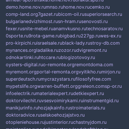
demo.home.nov.ru
mnso.ru
home.nov.ru
cemko.ru
comp-land.org
7gazet.ru
bicom-oil.ru
superiorsearch.ru
bulgarianedvizhimost.ru
sn-hram.ru
senovosti.ru
fexer.ru
snite-mebel.ru
anamvkusno.ru
technosaratov.ru
0sporte.ru
9rota-game.ru
bigbad.ru
227gp.ru
wes-ex.ru
pro-kirpichi.ru
israelsale.ru
black-lady.ru
stroy-db.com
mynances.org
ladalike.ru
zozor.ru
dvigremont.ru
odnokartinki.ru
htccare.ru
blogizotovoy.ru
oysters-digital.ru
o-remonte.org
remontdoma.com
myremont.org
portal-remonta.org
vyitikho.ru
mirjon.ru
superdeutsch.ru
mycrazystars.ru
filosofyfree.com
mypetslife.org
warren-buffett.org
greleon.com
sp-or.ru
infoelectrik.ru
materialexpert.ru
detkiexpert.ru
doktorvilechit.ru
vsesvoimirykami.ru
instrumentgid.ru
manikjurinfo.ru
hozjajkainfo.ru
stroimaterials.ru
doktoradvice.ru
selskoehozjajstvo.ru
otopleniehouse.ru
justinterior.ru
chastnyjdom.ru