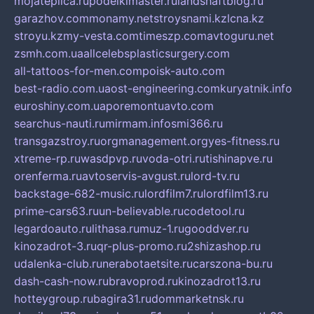
mojateplica.ru
podelkimaster.ru
landshaftblog.ru
garazhov.com
monamy.net
stroysnami.kz
lcna.kz
stroyu.kz
my-vesta.com
timeszp.com
avtoguru.net
zsmh.com.ua
allcelebsplasticsurgery.com
all-tattoos-for-men.com
poisk-auto.com
best-radio.com.ua
ost-engineering.com
kuryatnik.info
euroshiny.com.ua
poremontuavto.com
searchus-nauti.ru
mirmam.info
smi366.ru
transgazstroy.ru
orgmanagement.org
yes-fitness.ru
xtreme-rp.ru
wasdpvp.ru
voda-otri.ru
tishinapve.ru
orenferma.ru
avtoservis-avgust.ru
lord-tv.ru
backstage-682-music.ru
lordfilm7.ru
lordfilm13.ru
prime-cars63.ru
un-believable.ru
codetool.ru
legardoauto.ru
lithasa.ru
muz-1.ru
gooddver.ru
kinozadrot-3.ru
qr-plus-promo.ru
2shizashop.ru
udalenka-club.ru
nerabotaetsite.ru
carszona-bu.ru
dash-cash-now.ru
bravoprod.ru
kinozadrot13.ru
hotteygroup.ru
bagira31.ru
dommarketnsk.ru