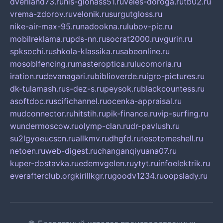
dveriland73.ru
nis-glonass51.ru
veles-doroga.ru
tb02.ru
vrema-zdorov.ru
velonik.ru
surgutgloss.ru
nike-air-max-95.ru
nadookna.ru
lubov-pic.ru
mobilreklama.ru
pds-nn.ru
socrat2000.ru
vgurin.ru
spksochi.ru
shkola-klassika.ru
sabeonline.ru
mosoblfencing.ru
masteroptica.ru
lucomoria.ru
iration.ru
devanagari.ru
biblioverde.ru
igro-pictures.ru
dk-tulamash.ru
s-dez-s.ru
peysok.ru
blackcountess.ru
asoftdoc.ru
scifichannel.ru
ocenka-appraisal.ru
mudconnector.ru
hitstih.ru
pik-finance.ru
vip-surfing.ru
wundermoscow.ru
olymp-clan.ru
dr-pavlush.ru
su2lgyoeucscn.ru
allkmv.ru
dhgfd.ru
tesotomeshell.ru
netoen.ru
web-digest.ru
changanqiyuana07.ru
kuper-dostavka.ru
edemvgelen.ru
ytyt.ru
infoelektrik.ru
everafterclub.org
kirillkgr.ru
goodv1234.ru
oopslady.ru