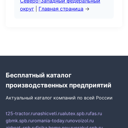
Северо-Западный федеральный
округ
|
Главная страница
→
Бесплатный каталог
производственных предприятий
Актуальный каталог компаний по всей России
t25-tractor.ru
nashicveti.ru
alutex.spb.ru
fas.ru
gbmk.spb.ru
romania-today.ru
novoizol.ru
airheat-spb.ru
fisika.home.nov.ru
orakul.spb.ru