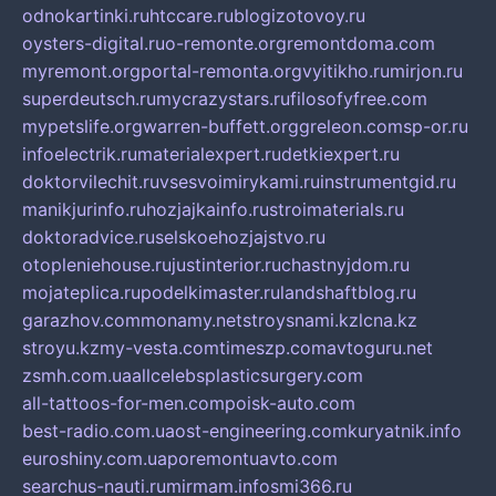
odnokartinki.ru
htccare.ru
blogizotovoy.ru
oysters-digital.ru
o-remonte.org
remontdoma.com
myremont.org
portal-remonta.org
vyitikho.ru
mirjon.ru
superdeutsch.ru
mycrazystars.ru
filosofyfree.com
mypetslife.org
warren-buffett.org
greleon.com
sp-or.ru
infoelectrik.ru
materialexpert.ru
detkiexpert.ru
doktorvilechit.ru
vsesvoimirykami.ru
instrumentgid.ru
manikjurinfo.ru
hozjajkainfo.ru
stroimaterials.ru
doktoradvice.ru
selskoehozjajstvo.ru
otopleniehouse.ru
justinterior.ru
chastnyjdom.ru
mojateplica.ru
podelkimaster.ru
landshaftblog.ru
garazhov.com
monamy.net
stroysnami.kz
lcna.kz
stroyu.kz
my-vesta.com
timeszp.com
avtoguru.net
zsmh.com.ua
allcelebsplasticsurgery.com
all-tattoos-for-men.com
poisk-auto.com
best-radio.com.ua
ost-engineering.com
kuryatnik.info
euroshiny.com.ua
poremontuavto.com
searchus-nauti.ru
mirmam.info
smi366.ru