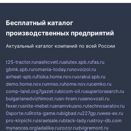
Бесплатный каталог
производственных предприятий
Актуальный каталог компаний по всей России
t25-tractor.ru
nashicveti.ru
alutex.spb.ru
fas.ru
gbmk.spb.ru
romania-today.ru
novoizol.ru
airheat-spb.ru
fisika.home.nov.ru
orakul.spb.ru
demo.home.nov.ru
mnso.ru
home.nov.ru
cemko.ru
comp-land.org
7gazet.ru
bicom-oil.ru
superiorsearch.ru
bulgarianedvizhimost.ru
sn-hram.ru
senovosti.ru
fexer.ru
snite-mebel.ru
anamvkusno.ru
technosaratov.ru
0sporte.ru
9rota-game.ru
bigbad.ru
227gp.ru
wes-ex.ru
pro-kirpichi.ru
israelsale.ru
black-lady.ru
stroy-db.com
mynances.org
ladalike.ru
zozor.ru
dvigremont.ru