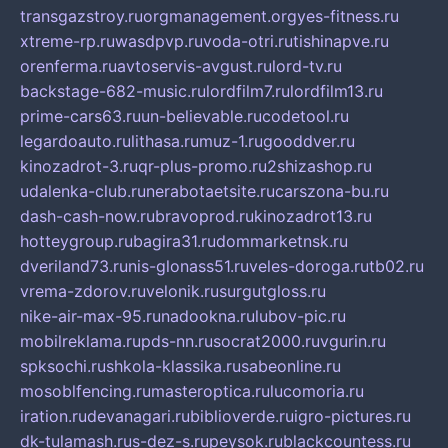
transgazstroy.ru
orgmanagement.org
yes-fitness.ru
xtreme-rp.ru
wasdpvp.ru
voda-otri.ru
tishinapve.ru
orenferma.ru
avtoservis-avgust.ru
lord-tv.ru
backstage-682-music.ru
lordfilm7.ru
lordfilm13.ru
prime-cars63.ru
un-believable.ru
codetool.ru
legardoauto.ru
lithasa.ru
muz-1.ru
gooddver.ru
kinozadrot-3.ru
qr-plus-promo.ru
2shizashop.ru
udalenka-club.ru
nerabotaetsite.ru
carszona-bu.ru
dash-cash-now.ru
bravoprod.ru
kinozadrot13.ru
hotteygroup.ru
bagira31.ru
dommarketnsk.ru
dveriland73.ru
nis-glonass51.ru
veles-doroga.ru
tb02.ru
vrema-zdorov.ru
velonik.ru
surgutgloss.ru
nike-air-max-95.ru
nadookna.ru
lubov-pic.ru
mobilreklama.ru
pds-nn.ru
socrat2000.ru
vgurin.ru
spksochi.ru
shkola-klassika.ru
sabeonline.ru
mosoblfencing.ru
masteroptica.ru
lucomoria.ru
iration.ru
devanagari.ru
biblioverde.ru
igro-pictures.ru
dk-tulamash.ru
s-dez-s.ru
peysok.ru
blackcountess.ru