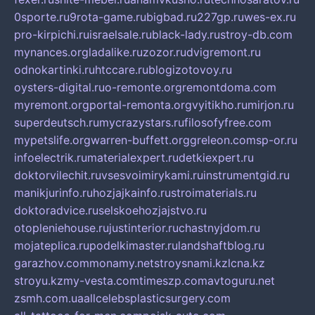
0sporte.ru
9rota-game.ru
bigbad.ru
227gp.ru
wes-ex.ru
pro-kirpichi.ru
israelsale.ru
black-lady.ru
stroy-db.com
mynances.org
ladalike.ru
zozor.ru
dvigremont.ru
odnokartinki.ru
htccare.ru
blogizotovoy.ru
oysters-digital.ru
o-remonte.org
remontdoma.com
myremont.org
portal-remonta.org
vyitikho.ru
mirjon.ru
superdeutsch.ru
mycrazystars.ru
filosofyfree.com
mypetslife.org
warren-buffett.org
greleon.com
sp-or.ru
infoelectrik.ru
materialexpert.ru
detkiexpert.ru
doktorvilechit.ru
vsesvoimirykami.ru
instrumentgid.ru
manikjurinfo.ru
hozjajkainfo.ru
stroimaterials.ru
doktoradvice.ru
selskoehozjajstvo.ru
otopleniehouse.ru
justinterior.ru
chastnyjdom.ru
mojateplica.ru
podelkimaster.ru
landshaftblog.ru
garazhov.com
monamy.net
stroysnami.kz
lcna.kz
stroyu.kz
my-vesta.com
timeszp.com
avtoguru.net
zsmh.com.ua
allcelebsplasticsurgery.com