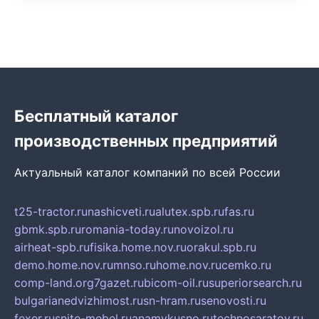
Бесплатный каталог
производственных предприятий
Актуальный каталог компаний по всей России
t25-tractor.ru
nashicveti.ru
alutex.spb.ru
fas.ru
gbmk.spb.ru
romania-today.ru
novoizol.ru
airheat-spb.ru
fisika.home.nov.ru
orakul.spb.ru
demo.home.nov.ru
mnso.ru
home.nov.ru
cemko.ru
comp-land.org
7gazet.ru
bicom-oil.ru
superiorsearch.ru
bulgarianedvizhimost.ru
sn-hram.ru
senovosti.ru
fexer.ru
snite-mebel.ru
anamvkusno.ru
technosaratov.ru