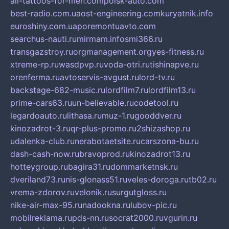
all-tattoos-for-men.com
poisk-auto.com
best-radio.com.ua
ost-engineering.com
kuryatnik.info
euroshiny.com.ua
poremontuavto.com
searchus-nauti.ru
mirmam.info
smi366.ru
transgazstroy.ru
orgmanagement.org
yes-fitness.ru
xtreme-rp.ru
wasdpvp.ru
voda-otri.ru
tishinapve.ru
orenferma.ru
avtoservis-avgust.ru
lord-tv.ru
backstage-682-music.ru
lordfilm7.ru
lordfilm13.ru
prime-cars63.ru
un-believable.ru
codetool.ru
legardoauto.ru
lithasa.ru
muz-1.ru
gooddver.ru
kinozadrot-3.ru
qr-plus-promo.ru
2shizashop.ru
udalenka-club.ru
nerabotaetsite.ru
carszona-bu.ru
dash-cash-now.ru
bravoprod.ru
kinozadrot13.ru
hotteygroup.ru
bagira31.ru
dommarketnsk.ru
dveriland73.ru
nis-glonass51.ru
veles-doroga.ru
tb02.ru
vrema-zdorov.ru
velonik.ru
surgutgloss.ru
nike-air-max-95.ru
nadookna.ru
lubov-pic.ru
mobilreklama.ru
pds-nn.ru
socrat2000.ru
vgurin.ru