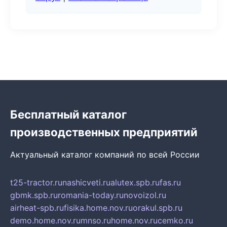
Бесплатный каталог
производственных предприятий
Актуальный каталог компаний по всей России
t25-tractor.ru
nashicveti.ru
alutex.spb.ru
fas.ru
gbmk.spb.ru
romania-today.ru
novoizol.ru
airheat-spb.ru
fisika.home.nov.ru
orakul.spb.ru
demo.home.nov.ru
mnso.ru
home.nov.ru
cemko.ru