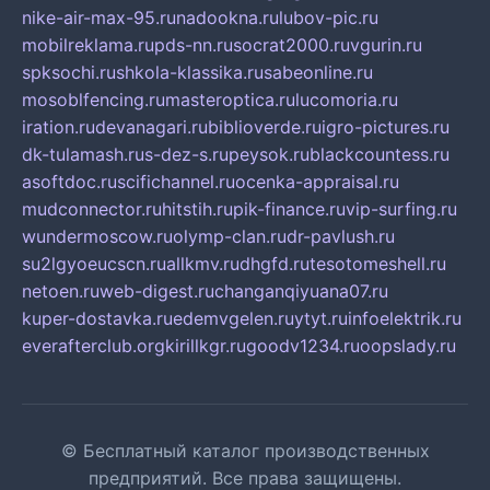
nike-air-max-95.ru
nadookna.ru
lubov-pic.ru
mobilreklama.ru
pds-nn.ru
socrat2000.ru
vgurin.ru
spksochi.ru
shkola-klassika.ru
sabeonline.ru
mosoblfencing.ru
masteroptica.ru
lucomoria.ru
iration.ru
devanagari.ru
biblioverde.ru
igro-pictures.ru
dk-tulamash.ru
s-dez-s.ru
peysok.ru
blackcountess.ru
asoftdoc.ru
scifichannel.ru
ocenka-appraisal.ru
mudconnector.ru
hitstih.ru
pik-finance.ru
vip-surfing.ru
wundermoscow.ru
olymp-clan.ru
dr-pavlush.ru
su2lgyoeucscn.ru
allkmv.ru
dhgfd.ru
tesotomeshell.ru
netoen.ru
web-digest.ru
changanqiyuana07.ru
kuper-dostavka.ru
edemvgelen.ru
ytyt.ru
infoelektrik.ru
everafterclub.org
kirillkgr.ru
goodv1234.ru
oopslady.ru
© Бесплатный каталог производственных
предприятий. Все права защищены.