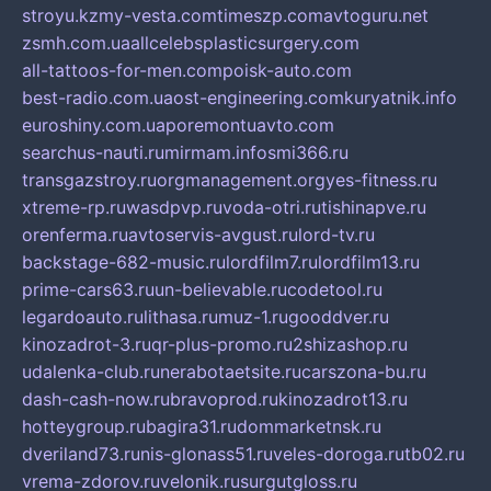
stroyu.kz
my-vesta.com
timeszp.com
avtoguru.net
zsmh.com.ua
allcelebsplasticsurgery.com
all-tattoos-for-men.com
poisk-auto.com
best-radio.com.ua
ost-engineering.com
kuryatnik.info
euroshiny.com.ua
poremontuavto.com
searchus-nauti.ru
mirmam.info
smi366.ru
transgazstroy.ru
orgmanagement.org
yes-fitness.ru
xtreme-rp.ru
wasdpvp.ru
voda-otri.ru
tishinapve.ru
orenferma.ru
avtoservis-avgust.ru
lord-tv.ru
backstage-682-music.ru
lordfilm7.ru
lordfilm13.ru
prime-cars63.ru
un-believable.ru
codetool.ru
legardoauto.ru
lithasa.ru
muz-1.ru
gooddver.ru
kinozadrot-3.ru
qr-plus-promo.ru
2shizashop.ru
udalenka-club.ru
nerabotaetsite.ru
carszona-bu.ru
dash-cash-now.ru
bravoprod.ru
kinozadrot13.ru
hotteygroup.ru
bagira31.ru
dommarketnsk.ru
dveriland73.ru
nis-glonass51.ru
veles-doroga.ru
tb02.ru
vrema-zdorov.ru
velonik.ru
surgutgloss.ru