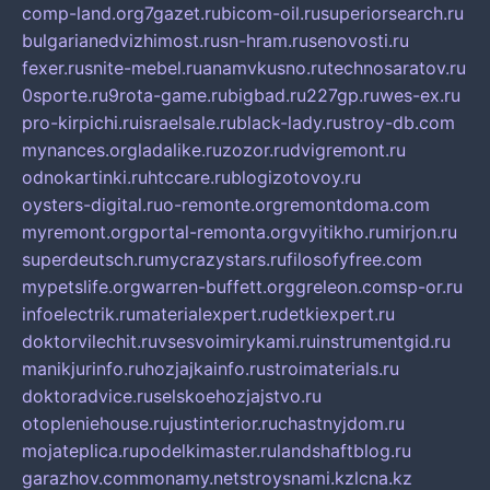
comp-land.org
7gazet.ru
bicom-oil.ru
superiorsearch.ru
bulgarianedvizhimost.ru
sn-hram.ru
senovosti.ru
fexer.ru
snite-mebel.ru
anamvkusno.ru
technosaratov.ru
0sporte.ru
9rota-game.ru
bigbad.ru
227gp.ru
wes-ex.ru
pro-kirpichi.ru
israelsale.ru
black-lady.ru
stroy-db.com
mynances.org
ladalike.ru
zozor.ru
dvigremont.ru
odnokartinki.ru
htccare.ru
blogizotovoy.ru
oysters-digital.ru
o-remonte.org
remontdoma.com
myremont.org
portal-remonta.org
vyitikho.ru
mirjon.ru
superdeutsch.ru
mycrazystars.ru
filosofyfree.com
mypetslife.org
warren-buffett.org
greleon.com
sp-or.ru
infoelectrik.ru
materialexpert.ru
detkiexpert.ru
doktorvilechit.ru
vsesvoimirykami.ru
instrumentgid.ru
manikjurinfo.ru
hozjajkainfo.ru
stroimaterials.ru
doktoradvice.ru
selskoehozjajstvo.ru
otopleniehouse.ru
justinterior.ru
chastnyjdom.ru
mojateplica.ru
podelkimaster.ru
landshaftblog.ru
garazhov.com
monamy.net
stroysnami.kz
lcna.kz