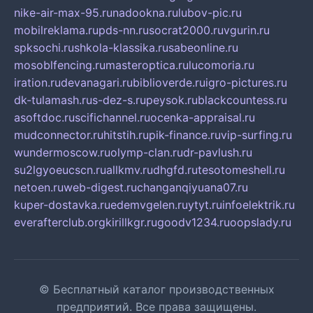
nike-air-max-95.ru
nadookna.ru
lubov-pic.ru
mobilreklama.ru
pds-nn.ru
socrat2000.ru
vgurin.ru
spksochi.ru
shkola-klassika.ru
sabeonline.ru
mosoblfencing.ru
masteroptica.ru
lucomoria.ru
iration.ru
devanagari.ru
biblioverde.ru
igro-pictures.ru
dk-tulamash.ru
s-dez-s.ru
peysok.ru
blackcountess.ru
asoftdoc.ru
scifichannel.ru
ocenka-appraisal.ru
mudconnector.ru
hitstih.ru
pik-finance.ru
vip-surfing.ru
wundermoscow.ru
olymp-clan.ru
dr-pavlush.ru
su2lgyoeucscn.ru
allkmv.ru
dhgfd.ru
tesotomeshell.ru
netoen.ru
web-digest.ru
changanqiyuana07.ru
kuper-dostavka.ru
edemvgelen.ru
ytyt.ru
infoelektrik.ru
everafterclub.org
kirillkgr.ru
goodv1234.ru
oopslady.ru
© Бесплатный каталог производственных
предприятий. Все права защищены.