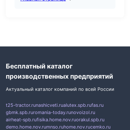
Бесплатный каталог
производственных предприятий
Актуальный каталог компаний по всей России
t25-tractor.ru
nashicveti.ru
alutex.spb.ru
fas.ru
gbmk.spb.ru
romania-today.ru
novoizol.ru
airheat-spb.ru
fisika.home.nov.ru
orakul.spb.ru
demo.home.nov.ru
mnso.ru
home.nov.ru
cemko.ru