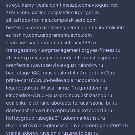
stroyu.kz
my-vesta.com
timeszp.com
avtoguru.net
zsmh.com.ua
allcelebsplasticsurgery.com
all-tattoos-for-men.com
poisk-auto.com
best-radio.com.ua
ost-engineering.com
kuryatnik.info
euroshiny.com.ua
poremontuavto.com
searchus-nauti.ru
mirmam.info
smi366.ru
transgazstroy.ru
orgmanagement.org
yes-fitness.ru
xtreme-rp.ru
wasdpvp.ru
voda-otri.ru
tishinapve.ru
orenferma.ru
avtoservis-avgust.ru
lord-tv.ru
backstage-682-music.ru
lordfilm7.ru
lordfilm13.ru
prime-cars63.ru
un-believable.ru
codetool.ru
legardoauto.ru
lithasa.ru
muz-1.ru
gooddver.ru
kinozadrot-3.ru
qr-plus-promo.ru
2shizashop.ru
udalenka-club.ru
nerabotaetsite.ru
carszona-bu.ru
dash-cash-now.ru
bravoprod.ru
kinozadrot13.ru
hotteygroup.ru
bagira31.ru
dommarketnsk.ru
dveriland73.ru
nis-glonass51.ru
veles-doroga.ru
tb02.ru
vrema-zdorov.ru
velonik.ru
surgutgloss.ru