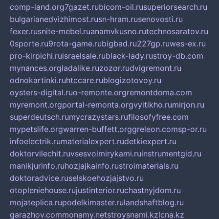
comp-land.org
7gazet.ru
bicom-oil.ru
superiorsearch.ru
bulgarianedvizhimost.ru
sn-hram.ru
senovosti.ru
fexer.ru
snite-mebel.ru
anamvkusno.ru
technosaratov.ru
0sporte.ru
9rota-game.ru
bigbad.ru
227gp.ru
wes-ex.ru
pro-kirpichi.ru
israelsale.ru
black-lady.ru
stroy-db.com
mynances.org
ladalike.ru
zozor.ru
dvigremont.ru
odnokartinki.ru
htccare.ru
blogizotovoy.ru
oysters-digital.ru
o-remonte.org
remontdoma.com
myremont.org
portal-remonta.org
vyitikho.ru
mirjon.ru
superdeutsch.ru
mycrazystars.ru
filosofyfree.com
mypetslife.org
warren-buffett.org
greleon.com
sp-or.ru
infoelectrik.ru
materialexpert.ru
detkiexpert.ru
doktorvilechit.ru
vsesvoimirykami.ru
instrumentgid.ru
manikjurinfo.ru
hozjajkainfo.ru
stroimaterials.ru
doktoradvice.ru
selskoehozjajstvo.ru
otopleniehouse.ru
justinterior.ru
chastnyjdom.ru
mojateplica.ru
podelkimaster.ru
landshaftblog.ru
garazhov.com
monamy.net
stroysnami.kz
lcna.kz