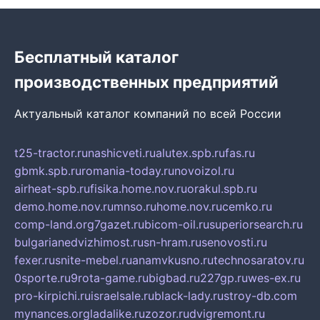
Бесплатный каталог
производственных предприятий
Актуальный каталог компаний по всей России
t25-tractor.ru
nashicveti.ru
alutex.spb.ru
fas.ru
gbmk.spb.ru
romania-today.ru
novoizol.ru
airheat-spb.ru
fisika.home.nov.ru
orakul.spb.ru
demo.home.nov.ru
mnso.ru
home.nov.ru
cemko.ru
comp-land.org
7gazet.ru
bicom-oil.ru
superiorsearch.ru
bulgarianedvizhimost.ru
sn-hram.ru
senovosti.ru
fexer.ru
snite-mebel.ru
anamvkusno.ru
technosaratov.ru
0sporte.ru
9rota-game.ru
bigbad.ru
227gp.ru
wes-ex.ru
pro-kirpichi.ru
israelsale.ru
black-lady.ru
stroy-db.com
mynances.org
ladalike.ru
zozor.ru
dvigremont.ru