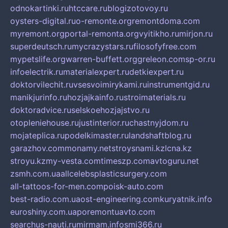
odnokartinki.ru
htccare.ru
blogizotovoy.ru
oysters-digital.ru
o-remonte.org
remontdoma.com
myremont.org
portal-remonta.org
vyitikho.ru
mirjon.ru
superdeutsch.ru
mycrazystars.ru
filosofyfree.com
mypetslife.org
warren-buffett.org
greleon.com
sp-or.ru
infoelectrik.ru
materialexpert.ru
detkiexpert.ru
doktorvilechit.ru
vsesvoimirykami.ru
instrumentgid.ru
manikjurinfo.ru
hozjajkainfo.ru
stroimaterials.ru
doktoradvice.ru
selskoehozjajstvo.ru
otopleniehouse.ru
justinterior.ru
chastnyjdom.ru
mojateplica.ru
podelkimaster.ru
landshaftblog.ru
garazhov.com
monamy.net
stroysnami.kz
lcna.kz
stroyu.kz
my-vesta.com
timeszp.com
avtoguru.net
zsmh.com.ua
allcelebsplasticsurgery.com
all-tattoos-for-men.com
poisk-auto.com
best-radio.com.ua
ost-engineering.com
kuryatnik.info
euroshiny.com.ua
poremontuavto.com
searchus-nauti.ru
mirmam.info
smi366.ru