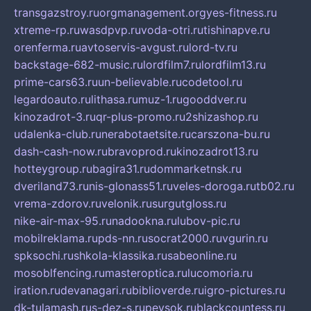
transgazstroy.ru
orgmanagement.org
yes-fitness.ru
xtreme-rp.ru
wasdpvp.ru
voda-otri.ru
tishinapve.ru
orenferma.ru
avtoservis-avgust.ru
lord-tv.ru
backstage-682-music.ru
lordfilm7.ru
lordfilm13.ru
prime-cars63.ru
un-believable.ru
codetool.ru
legardoauto.ru
lithasa.ru
muz-1.ru
gooddver.ru
kinozadrot-3.ru
qr-plus-promo.ru
2shizashop.ru
udalenka-club.ru
nerabotaetsite.ru
carszona-bu.ru
dash-cash-now.ru
bravoprod.ru
kinozadrot13.ru
hotteygroup.ru
bagira31.ru
dommarketnsk.ru
dveriland73.ru
nis-glonass51.ru
veles-doroga.ru
tb02.ru
vrema-zdorov.ru
velonik.ru
surgutgloss.ru
nike-air-max-95.ru
nadookna.ru
lubov-pic.ru
mobilreklama.ru
pds-nn.ru
socrat2000.ru
vgurin.ru
spksochi.ru
shkola-klassika.ru
sabeonline.ru
mosoblfencing.ru
masteroptica.ru
lucomoria.ru
iration.ru
devanagari.ru
biblioverde.ru
igro-pictures.ru
dk-tulamash.ru
s-dez-s.ru
peysok.ru
blackcountess.ru