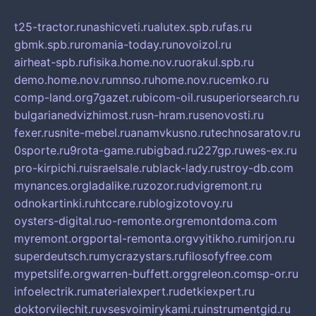
t25-tractor.ru
nashicveti.ru
alutex.spb.ru
fas.ru
gbmk.spb.ru
romania-today.ru
novoizol.ru
airheat-spb.ru
fisika.home.nov.ru
orakul.spb.ru
demo.home.nov.ru
mnso.ru
home.nov.ru
cemko.ru
comp-land.org
7gazet.ru
bicom-oil.ru
superiorsearch.ru
bulgarianedvizhimost.ru
sn-hram.ru
senovosti.ru
fexer.ru
snite-mebel.ru
anamvkusno.ru
technosaratov.ru
0sporte.ru
9rota-game.ru
bigbad.ru
227gp.ru
wes-ex.ru
pro-kirpichi.ru
israelsale.ru
black-lady.ru
stroy-db.com
mynances.org
ladalike.ru
zozor.ru
dvigremont.ru
odnokartinki.ru
htccare.ru
blogizotovoy.ru
oysters-digital.ru
o-remonte.org
remontdoma.com
myremont.org
portal-remonta.org
vyitikho.ru
mirjon.ru
superdeutsch.ru
mycrazystars.ru
filosofyfree.com
mypetslife.org
warren-buffett.org
greleon.com
sp-or.ru
infoelectrik.ru
materialexpert.ru
detkiexpert.ru
doktorvilechit.ru
vsesvoimirykami.ru
instrumentgid.ru