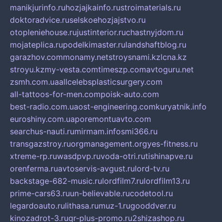
manikjurinfo.ru
hozjajkainfo.ru
stroimaterials.ru
doktoradvice.ru
selskoehozjajstvo.ru
otopleniehouse.ru
justinterior.ru
chastnyjdom.ru
mojateplica.ru
podelkimaster.ru
landshaftblog.ru
garazhov.com
monamy.net
stroysnami.kz
lcna.kz
stroyu.kz
my-vesta.com
timeszp.com
avtoguru.net
zsmh.com.ua
allcelebsplasticsurgery.com
all-tattoos-for-men.com
poisk-auto.com
best-radio.com.ua
ost-engineering.com
kuryatnik.info
euroshiny.com.ua
poremontuavto.com
searchus-nauti.ru
mirmam.info
smi366.ru
transgazstroy.ru
orgmanagement.org
yes-fitness.ru
xtreme-rp.ru
wasdpvp.ru
voda-otri.ru
tishinapve.ru
orenferma.ru
avtoservis-avgust.ru
lord-tv.ru
backstage-682-music.ru
lordfilm7.ru
lordfilm13.ru
prime-cars63.ru
un-believable.ru
codetool.ru
legardoauto.ru
lithasa.ru
muz-1.ru
gooddver.ru
kinozadrot-3.ru
qr-plus-promo.ru
2shizashop.ru