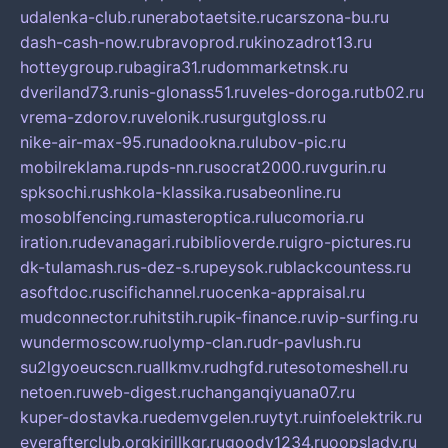
udalenka-club.ru
nerabotaetsite.ru
carszona-bu.ru
dash-cash-now.ru
bravoprod.ru
kinozadrot13.ru
hotteygroup.ru
bagira31.ru
dommarketnsk.ru
dveriland73.ru
nis-glonass51.ru
veles-doroga.ru
tb02.ru
vrema-zdorov.ru
velonik.ru
surgutgloss.ru
nike-air-max-95.ru
nadookna.ru
lubov-pic.ru
mobilreklama.ru
pds-nn.ru
socrat2000.ru
vgurin.ru
spksochi.ru
shkola-klassika.ru
sabeonline.ru
mosoblfencing.ru
masteroptica.ru
lucomoria.ru
iration.ru
devanagari.ru
biblioverde.ru
igro-pictures.ru
dk-tulamash.ru
s-dez-s.ru
peysok.ru
blackcountess.ru
asoftdoc.ru
scifichannel.ru
ocenka-appraisal.ru
mudconnector.ru
hitstih.ru
pik-finance.ru
vip-surfing.ru
wundermoscow.ru
olymp-clan.ru
dr-pavlush.ru
su2lgyoeucscn.ru
allkmv.ru
dhgfd.ru
tesotomeshell.ru
netoen.ru
web-digest.ru
changanqiyuana07.ru
kuper-dostavka.ru
edemvgelen.ru
ytyt.ru
infoelektrik.ru
everafterclub.org
kirillkgr.ru
goodv1234.ru
oopslady.ru