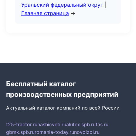
Уральский федеральный округ
|
Главная страница
→
Бесплатный каталог
производственных предприятий
Актуальный каталог компаний по всей России
t25-tractor.ru
nashicveti.ru
alutex.spb.ru
fas.ru
gbmk.spb.ru
romania-today.ru
novoizol.ru