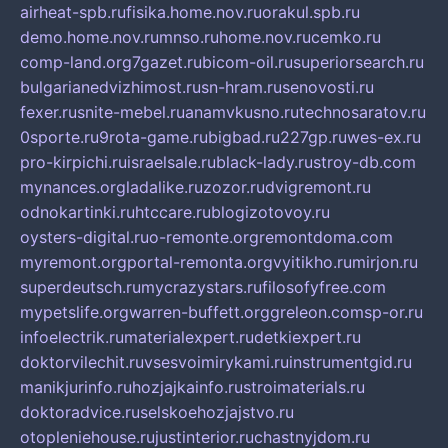
airheat-spb.ru
fisika.home.nov.ru
orakul.spb.ru
demo.home.nov.ru
mnso.ru
home.nov.ru
cemko.ru
comp-land.org
7gazet.ru
bicom-oil.ru
superiorsearch.ru
bulgarianedvizhimost.ru
sn-hram.ru
senovosti.ru
fexer.ru
snite-mebel.ru
anamvkusno.ru
technosaratov.ru
0sporte.ru
9rota-game.ru
bigbad.ru
227gp.ru
wes-ex.ru
pro-kirpichi.ru
israelsale.ru
black-lady.ru
stroy-db.com
mynances.org
ladalike.ru
zozor.ru
dvigremont.ru
odnokartinki.ru
htccare.ru
blogizotovoy.ru
oysters-digital.ru
o-remonte.org
remontdoma.com
myremont.org
portal-remonta.org
vyitikho.ru
mirjon.ru
superdeutsch.ru
mycrazystars.ru
filosofyfree.com
mypetslife.org
warren-buffett.org
greleon.com
sp-or.ru
infoelectrik.ru
materialexpert.ru
detkiexpert.ru
doktorvilechit.ru
vsesvoimirykami.ru
instrumentgid.ru
manikjurinfo.ru
hozjajkainfo.ru
stroimaterials.ru
doktoradvice.ru
selskoehozjajstvo.ru
otopleniehouse.ru
justinterior.ru
chastnyjdom.ru