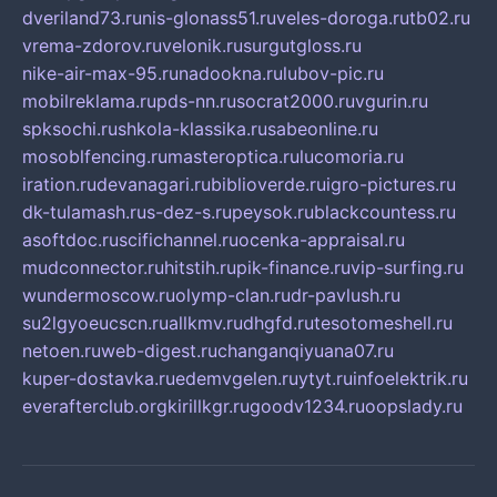
dveriland73.ru
nis-glonass51.ru
veles-doroga.ru
tb02.ru
vrema-zdorov.ru
velonik.ru
surgutgloss.ru
nike-air-max-95.ru
nadookna.ru
lubov-pic.ru
mobilreklama.ru
pds-nn.ru
socrat2000.ru
vgurin.ru
spksochi.ru
shkola-klassika.ru
sabeonline.ru
mosoblfencing.ru
masteroptica.ru
lucomoria.ru
iration.ru
devanagari.ru
biblioverde.ru
igro-pictures.ru
dk-tulamash.ru
s-dez-s.ru
peysok.ru
blackcountess.ru
asoftdoc.ru
scifichannel.ru
ocenka-appraisal.ru
mudconnector.ru
hitstih.ru
pik-finance.ru
vip-surfing.ru
wundermoscow.ru
olymp-clan.ru
dr-pavlush.ru
su2lgyoeucscn.ru
allkmv.ru
dhgfd.ru
tesotomeshell.ru
netoen.ru
web-digest.ru
changanqiyuana07.ru
kuper-dostavka.ru
edemvgelen.ru
ytyt.ru
infoelektrik.ru
everafterclub.org
kirillkgr.ru
goodv1234.ru
oopslady.ru