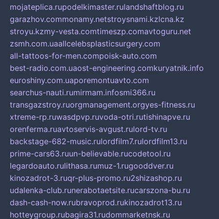
mojateplica.ru
podelkimaster.ru
landshaftblog.ru
garazhov.com
monamy.net
stroysnami.kz
lcna.kz
stroyu.kz
my-vesta.com
timeszp.com
avtoguru.net
zsmh.com.ua
allcelebsplasticsurgery.com
all-tattoos-for-men.com
poisk-auto.com
best-radio.com.ua
ost-engineering.com
kuryatnik.info
euroshiny.com.ua
poremontuavto.com
searchus-nauti.ru
mirmam.info
smi366.ru
transgazstroy.ru
orgmanagement.org
yes-fitness.ru
xtreme-rp.ru
wasdpvp.ru
voda-otri.ru
tishinapve.ru
orenferma.ru
avtoservis-avgust.ru
lord-tv.ru
backstage-682-music.ru
lordfilm7.ru
lordfilm13.ru
prime-cars63.ru
un-believable.ru
codetool.ru
legardoauto.ru
lithasa.ru
muz-1.ru
gooddver.ru
kinozadrot-3.ru
qr-plus-promo.ru
2shizashop.ru
udalenka-club.ru
nerabotaetsite.ru
carszona-bu.ru
dash-cash-now.ru
bravoprod.ru
kinozadrot13.ru
hotteygroup.ru
bagira31.ru
dommarketnsk.ru