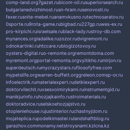
comp-land.org
7gazet.ru
bicom-oil.ru
superiorsearch.ru
bulgarianedvizhimost.ru
sn-hram.ru
senovosti.ru
fexer.ru
snite-mebel.ru
anamvkusno.ru
technosaratov.ru
0sporte.ru
9rota-game.ru
bigbad.ru
227gp.ru
wes-ex.ru
pro-kirpichi.ru
israelsale.ru
black-lady.ru
stroy-db.com
mynances.org
ladalike.ru
zozor.ru
dvigremont.ru
odnokartinki.ru
htccare.ru
blogizotovoy.ru
oysters-digital.ru
o-remonte.org
remontdoma.com
myremont.org
portal-remonta.org
vyitikho.ru
mirjon.ru
superdeutsch.ru
mycrazystars.ru
filosofyfree.com
mypetslife.org
warren-buffett.org
greleon.com
sp-or.ru
infoelectrik.ru
materialexpert.ru
detkiexpert.ru
doktorvilechit.ru
vsesvoimirykami.ru
instrumentgid.ru
manikjurinfo.ru
hozjajkainfo.ru
stroimaterials.ru
doktoradvice.ru
selskoehozjajstvo.ru
otopleniehouse.ru
justinterior.ru
chastnyjdom.ru
mojateplica.ru
podelkimaster.ru
landshaftblog.ru
garazhov.com
monamy.net
stroysnami.kz
lcna.kz