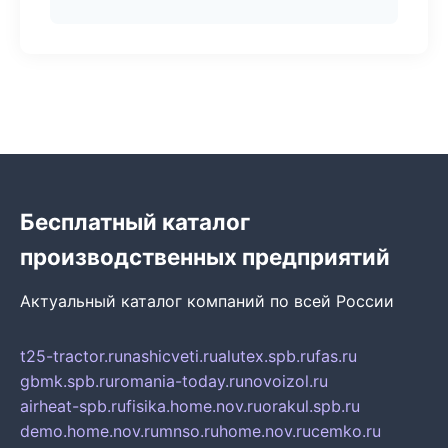
Бесплатный каталог
производственных предприятий
Актуальный каталог компаний по всей России
t25-tractor.ru
nashicveti.ru
alutex.spb.ru
fas.ru
gbmk.spb.ru
romania-today.ru
novoizol.ru
airheat-spb.ru
fisika.home.nov.ru
orakul.spb.ru
demo.home.nov.ru
mnso.ru
home.nov.ru
cemko.ru