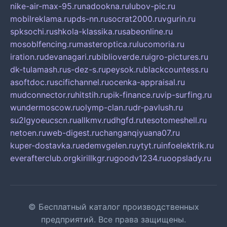
nike-air-max-95.ru
nadookna.ru
lubov-pic.ru
mobilreklama.ru
pds-nn.ru
socrat2000.ru
vgurin.ru
spksochi.ru
shkola-klassika.ru
sabeonline.ru
mosoblfencing.ru
masteroptica.ru
lucomoria.ru
iration.ru
devanagari.ru
biblioverde.ru
igro-pictures.ru
dk-tulamash.ru
s-dez-s.ru
peysok.ru
blackcountess.ru
asoftdoc.ru
scifichannel.ru
ocenka-appraisal.ru
mudconnector.ru
hitstih.ru
pik-finance.ru
vip-surfing.ru
wundermoscow.ru
olymp-clan.ru
dr-pavlush.ru
su2lgyoeucscn.ru
allkmv.ru
dhgfd.ru
tesotomeshell.ru
netoen.ru
web-digest.ru
changanqiyuana07.ru
kuper-dostavka.ru
edemvgelen.ru
ytyt.ru
infoelektrik.ru
everafterclub.org
kirillkgr.ru
goodv1234.ru
oopslady.ru
© Бесплатный каталог производственных
предприятий. Все права защищены.