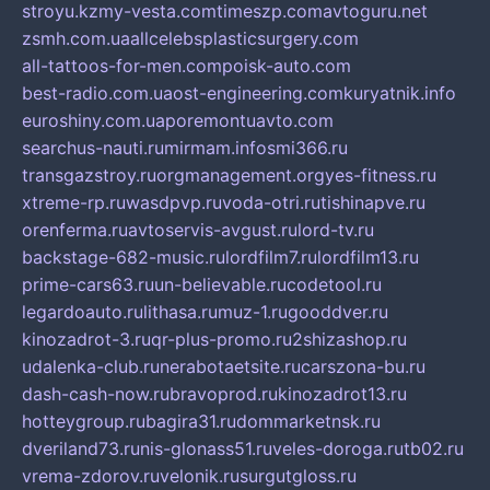
stroyu.kz
my-vesta.com
timeszp.com
avtoguru.net
zsmh.com.ua
allcelebsplasticsurgery.com
all-tattoos-for-men.com
poisk-auto.com
best-radio.com.ua
ost-engineering.com
kuryatnik.info
euroshiny.com.ua
poremontuavto.com
searchus-nauti.ru
mirmam.info
smi366.ru
transgazstroy.ru
orgmanagement.org
yes-fitness.ru
xtreme-rp.ru
wasdpvp.ru
voda-otri.ru
tishinapve.ru
orenferma.ru
avtoservis-avgust.ru
lord-tv.ru
backstage-682-music.ru
lordfilm7.ru
lordfilm13.ru
prime-cars63.ru
un-believable.ru
codetool.ru
legardoauto.ru
lithasa.ru
muz-1.ru
gooddver.ru
kinozadrot-3.ru
qr-plus-promo.ru
2shizashop.ru
udalenka-club.ru
nerabotaetsite.ru
carszona-bu.ru
dash-cash-now.ru
bravoprod.ru
kinozadrot13.ru
hotteygroup.ru
bagira31.ru
dommarketnsk.ru
dveriland73.ru
nis-glonass51.ru
veles-doroga.ru
tb02.ru
vrema-zdorov.ru
velonik.ru
surgutgloss.ru