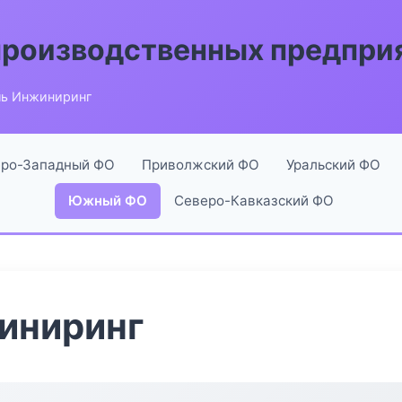
производственных предпри
ль Инжиниринг
ро-Западный ФО
Приволжский ФО
Уральский ФО
Южный ФО
Северо-Кавказский ФО
иниринг