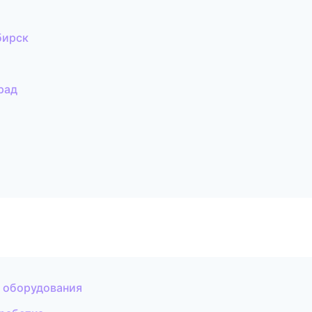
бирск
рад
 оборудования