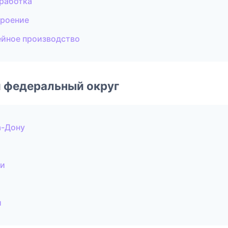
работка
троение
ейное производство
 федеральный округ
а-Дону
чи
и