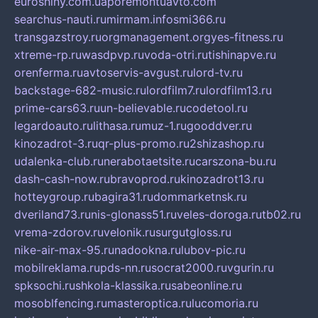
euroshiny.com.ua
poremontuavto.com
searchus-nauti.ru
mirmam.info
smi366.ru
transgazstroy.ru
orgmanagement.org
yes-fitness.ru
xtreme-rp.ru
wasdpvp.ru
voda-otri.ru
tishinapve.ru
orenferma.ru
avtoservis-avgust.ru
lord-tv.ru
backstage-682-music.ru
lordfilm7.ru
lordfilm13.ru
prime-cars63.ru
un-believable.ru
codetool.ru
legardoauto.ru
lithasa.ru
muz-1.ru
gooddver.ru
kinozadrot-3.ru
qr-plus-promo.ru
2shizashop.ru
udalenka-club.ru
nerabotaetsite.ru
carszona-bu.ru
dash-cash-now.ru
bravoprod.ru
kinozadrot13.ru
hotteygroup.ru
bagira31.ru
dommarketnsk.ru
dveriland73.ru
nis-glonass51.ru
veles-doroga.ru
tb02.ru
vrema-zdorov.ru
velonik.ru
surgutgloss.ru
nike-air-max-95.ru
nadookna.ru
lubov-pic.ru
mobilreklama.ru
pds-nn.ru
socrat2000.ru
vgurin.ru
spksochi.ru
shkola-klassika.ru
sabeonline.ru
mosoblfencing.ru
masteroptica.ru
lucomoria.ru