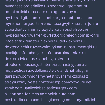
pro-kirpichi.ru
israelsale.ru
black-lady.ru
stroy-db.com
mynances.org
ladalike.ru
zozor.ru
dvigremont.ru
odnokartinki.ru
htccare.ru
blogizotovoy.ru
oysters-digital.ru
o-remonte.org
remontdoma.com
myremont.org
portal-remonta.org
vyitikho.ru
mirjon.ru
superdeutsch.ru
mycrazystars.ru
filosofyfree.com
mypetslife.org
warren-buffett.org
greleon.com
sp-or.ru
infoelectrik.ru
materialexpert.ru
detkiexpert.ru
doktorvilechit.ru
vsesvoimirykami.ru
instrumentgid.ru
manikjurinfo.ru
hozjajkainfo.ru
stroimaterials.ru
doktoradvice.ru
selskoehozjajstvo.ru
otopleniehouse.ru
justinterior.ru
chastnyjdom.ru
mojateplica.ru
podelkimaster.ru
landshaftblog.ru
garazhov.com
monamy.net
stroysnami.kz
lcna.kz
stroyu.kz
my-vesta.com
timeszp.com
avtoguru.net
zsmh.com.ua
allcelebsplasticsurgery.com
all-tattoos-for-men.com
poisk-auto.com
best-radio.com.ua
ost-engineering.com
kuryatnik.info