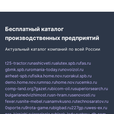
Бесплатный каталог
производственных предприятий
Актуальный каталог компаний по всей России
t25-tractor.ru
nashicveti.ru
alutex.spb.ru
fas.ru
gbmk.spb.ru
romania-today.ru
novoizol.ru
airheat-spb.ru
fisika.home.nov.ru
orakul.spb.ru
demo.home.nov.ru
mnso.ru
home.nov.ru
cemko.ru
comp-land.org
7gazet.ru
bicom-oil.ru
superiorsearch.ru
bulgarianedvizhimost.ru
sn-hram.ru
senovosti.ru
fexer.ru
snite-mebel.ru
anamvkusno.ru
technosaratov.ru
0sporte.ru
9rota-game.ru
bigbad.ru
227gp.ru
wes-ex.ru