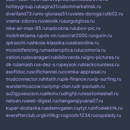
hotteygroup.ru
bagira31.ru
dommarketnsk.ru
dveriland73.ru
nis-glonass51.ru
veles-doroga.ru
tb02.ru
vrema-zdorov.ru
velonik.ru
surgutgloss.ru
nike-air-max-95.ru
nadookna.ru
lubov-pic.ru
mobilreklama.ru
pds-nn.ru
socrat2000.ru
vgurin.ru
spksochi.ru
shkola-klassika.ru
sabeonline.ru
mosoblfencing.ru
masteroptica.ru
lucomoria.ru
iration.ru
devanagari.ru
biblioverde.ru
igro-pictures.ru
dk-tulamash.ru
s-dez-s.ru
peysok.ru
blackcountess.ru
asoftdoc.ru
scifichannel.ru
ocenka-appraisal.ru
mudconnector.ru
hitstih.ru
pik-finance.ru
vip-surfing.ru
wundermoscow.ru
olymp-clan.ru
dr-pavlush.ru
su2lgyoeucscn.ru
allkmv.ru
dhgfd.ru
tesotomeshell.ru
netoen.ru
web-digest.ru
changanqiyuana07.ru
kuper-dostavka.ru
edemvgelen.ru
ytyt.ru
infoelektrik.ru
everafterclub.org
kirillkgr.ru
goodv1234.ru
oopslady.ru