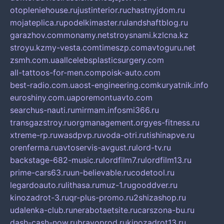
otopleniehouse.ru
justinterior.ru
chastnyjdom.ru
mojateplica.ru
podelkimaster.ru
landshaftblog.ru
garazhov.com
monamy.net
stroysnami.kz
lcna.kz
stroyu.kz
my-vesta.com
timeszp.com
avtoguru.net
zsmh.com.ua
allcelebsplasticsurgery.com
all-tattoos-for-men.com
poisk-auto.com
best-radio.com.ua
ost-engineering.com
kuryatnik.info
euroshiny.com.ua
poremontuavto.com
searchus-nauti.ru
mirmam.info
smi366.ru
transgazstroy.ru
orgmanagement.org
yes-fitness.ru
xtreme-rp.ru
wasdpvp.ru
voda-otri.ru
tishinapve.ru
orenferma.ru
avtoservis-avgust.ru
lord-tv.ru
backstage-682-music.ru
lordfilm7.ru
lordfilm13.ru
prime-cars63.ru
un-believable.ru
codetool.ru
legardoauto.ru
lithasa.ru
muz-1.ru
gooddver.ru
kinozadrot-3.ru
qr-plus-promo.ru
2shizashop.ru
udalenka-club.ru
nerabotaetsite.ru
carszona-bu.ru
dash-cash-now.ru
bravoprod.ru
kinozadrot13.ru