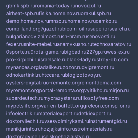
gbmk.spb.ru
romania-today.ru
novoizol.ru
airheat-spb.ru
fisika.home.nov.ru
orakul.spb.ru
demo.home.nov.ru
mnso.ru
home.nov.ru
cemko.ru
comp-land.org
7gazet.ru
bicom-oil.ru
superiorsearch.ru
bulgarianedvizhimost.ru
sn-hram.ru
senovosti.ru
fexer.ru
snite-mebel.ru
anamvkusno.ru
technosaratov.ru
0sporte.ru
9rota-game.ru
bigbad.ru
227gp.ru
wes-ex.ru
pro-kirpichi.ru
israelsale.ru
black-lady.ru
stroy-db.com
mynances.org
ladalike.ru
zozor.ru
dvigremont.ru
odnokartinki.ru
htccare.ru
blogizotovoy.ru
oysters-digital.ru
o-remonte.org
remontdoma.com
myremont.org
portal-remonta.org
vyitikho.ru
mirjon.ru
superdeutsch.ru
mycrazystars.ru
filosofyfree.com
mypetslife.org
warren-buffett.org
greleon.com
sp-or.ru
infoelectrik.ru
materialexpert.ru
detkiexpert.ru
doktorvilechit.ru
vsesvoimirykami.ru
instrumentgid.ru
manikjurinfo.ru
hozjajkainfo.ru
stroimaterials.ru
doktoradvice.ru
selskoehozjajstvo.ru