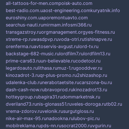
all-tattoos-for-men.com
poisk-auto.com
best-radio.com.ua
ost-engineering.com
kuryatnik.info
euroshiny.com.ua
poremontuavto.com
searchus-nauti.ru
mirmam.info
smi366.ru
transgazstroy.ru
orgmanagement.org
yes-fitness.ru
xtreme-rp.ru
wasdpvp.ru
voda-otri.ru
tishinapve.ru
orenferma.ru
avtoservis-avgust.ru
lord-tv.ru
backstage-682-music.ru
lordfilm7.ru
lordfilm13.ru
prime-cars63.ru
un-believable.ru
codetool.ru
legardoauto.ru
lithasa.ru
muz-1.ru
gooddver.ru
kinozadrot-3.ru
qr-plus-promo.ru
2shizashop.ru
udalenka-club.ru
nerabotaetsite.ru
carszona-bu.ru
dash-cash-now.ru
bravoprod.ru
kinozadrot13.ru
hotteygroup.ru
bagira31.ru
dommarketnsk.ru
dveriland73.ru
nis-glonass51.ru
veles-doroga.ru
tb02.ru
vrema-zdorov.ru
velonik.ru
surgutgloss.ru
nike-air-max-95.ru
nadookna.ru
lubov-pic.ru
mobilreklama.ru
pds-nn.ru
socrat2000.ru
vgurin.ru