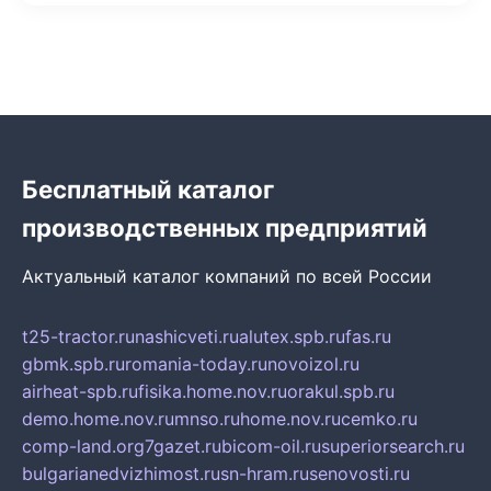
Бесплатный каталог
производственных предприятий
Актуальный каталог компаний по всей России
t25-tractor.ru
nashicveti.ru
alutex.spb.ru
fas.ru
gbmk.spb.ru
romania-today.ru
novoizol.ru
airheat-spb.ru
fisika.home.nov.ru
orakul.spb.ru
demo.home.nov.ru
mnso.ru
home.nov.ru
cemko.ru
comp-land.org
7gazet.ru
bicom-oil.ru
superiorsearch.ru
bulgarianedvizhimost.ru
sn-hram.ru
senovosti.ru