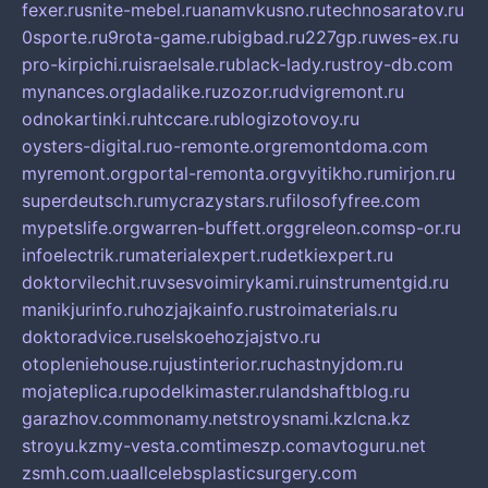
fexer.ru
snite-mebel.ru
anamvkusno.ru
technosaratov.ru
0sporte.ru
9rota-game.ru
bigbad.ru
227gp.ru
wes-ex.ru
pro-kirpichi.ru
israelsale.ru
black-lady.ru
stroy-db.com
mynances.org
ladalike.ru
zozor.ru
dvigremont.ru
odnokartinki.ru
htccare.ru
blogizotovoy.ru
oysters-digital.ru
o-remonte.org
remontdoma.com
myremont.org
portal-remonta.org
vyitikho.ru
mirjon.ru
superdeutsch.ru
mycrazystars.ru
filosofyfree.com
mypetslife.org
warren-buffett.org
greleon.com
sp-or.ru
infoelectrik.ru
materialexpert.ru
detkiexpert.ru
doktorvilechit.ru
vsesvoimirykami.ru
instrumentgid.ru
manikjurinfo.ru
hozjajkainfo.ru
stroimaterials.ru
doktoradvice.ru
selskoehozjajstvo.ru
otopleniehouse.ru
justinterior.ru
chastnyjdom.ru
mojateplica.ru
podelkimaster.ru
landshaftblog.ru
garazhov.com
monamy.net
stroysnami.kz
lcna.kz
stroyu.kz
my-vesta.com
timeszp.com
avtoguru.net
zsmh.com.ua
allcelebsplasticsurgery.com