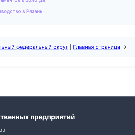
аментов в Вологда
водство в Рязань
альный федеральный округ
|
Главная страница
→
ственных предприятий
сии