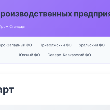
производственных предпри
Пром Стандарт
еро-Западный ФО
Приволжский ФО
Уральский ФО
Южный ФО
Северо-Кавказский ФО
арт