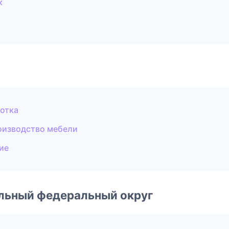
к
отка
оизводство мебели
ие
альный федеральный округ