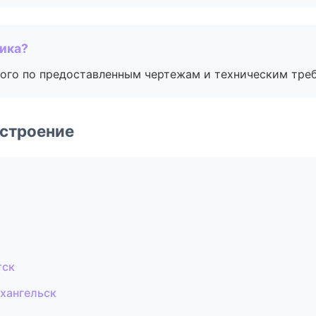
чика?
ого по предоставленным чертежам и техническим тре
строение
тск
хангельск