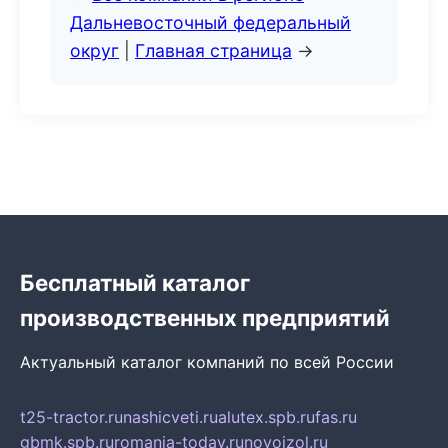
Дальневосточный федеральный
округ
|
Главная страница
→
Бесплатный каталог
производственных предприятий
Актуальный каталог компаний по всей России
t25-tractor.ru
nashicveti.ru
alutex.spb.ru
fas.ru
gbmk.spb.ru
romania-today.ru
novoizol.ru