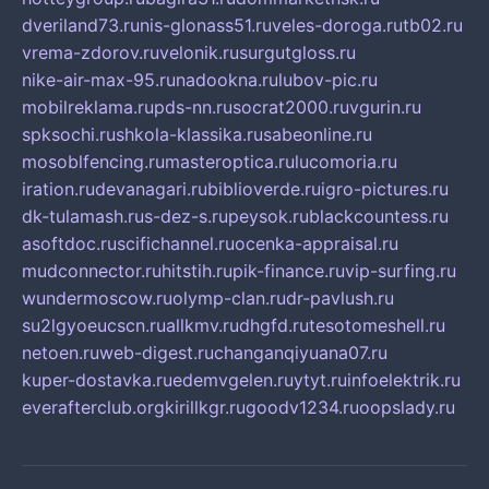
dveriland73.ru
nis-glonass51.ru
veles-doroga.ru
tb02.ru
vrema-zdorov.ru
velonik.ru
surgutgloss.ru
nike-air-max-95.ru
nadookna.ru
lubov-pic.ru
mobilreklama.ru
pds-nn.ru
socrat2000.ru
vgurin.ru
spksochi.ru
shkola-klassika.ru
sabeonline.ru
mosoblfencing.ru
masteroptica.ru
lucomoria.ru
iration.ru
devanagari.ru
biblioverde.ru
igro-pictures.ru
dk-tulamash.ru
s-dez-s.ru
peysok.ru
blackcountess.ru
asoftdoc.ru
scifichannel.ru
ocenka-appraisal.ru
mudconnector.ru
hitstih.ru
pik-finance.ru
vip-surfing.ru
wundermoscow.ru
olymp-clan.ru
dr-pavlush.ru
su2lgyoeucscn.ru
allkmv.ru
dhgfd.ru
tesotomeshell.ru
netoen.ru
web-digest.ru
changanqiyuana07.ru
kuper-dostavka.ru
edemvgelen.ru
ytyt.ru
infoelektrik.ru
everafterclub.org
kirillkgr.ru
goodv1234.ru
oopslady.ru