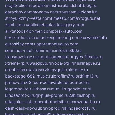
mojateplica.ru
podelkimaster.ru
landshaftblog.ru
garazhov.com
monamy.net
stroysnami.kz
lcna.kz
stroyu.kz
my-vesta.com
timeszp.com
avtoguru.net
zsmh.com.ua
allcelebsplasticsurgery.com
all-tattoos-for-men.com
poisk-auto.com
best-radio.com.ua
ost-engineering.com
kuryatnik.info
euroshiny.com.ua
poremontuavto.com
searchus-nauti.ru
mirmam.info
smi366.ru
transgazstroy.ru
orgmanagement.org
yes-fitness.ru
xtreme-rp.ru
wasdpvp.ru
voda-otri.ru
tishinapve.ru
orenferma.ru
avtoservis-avgust.ru
lord-tv.ru
backstage-682-music.ru
lordfilm7.ru
lordfilm13.ru
prime-cars63.ru
un-believable.ru
codetool.ru
legardoauto.ru
lithasa.ru
muz-1.ru
gooddver.ru
kinozadrot-3.ru
qr-plus-promo.ru
2shizashop.ru
udalenka-club.ru
nerabotaetsite.ru
carszona-bu.ru
dash-cash-now.ru
bravoprod.ru
kinozadrot13.ru
hotteygroup.ru
bagira31.ru
dommarketnsk.ru