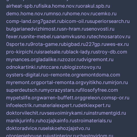
airheat-spb.ru
fisika.home.nov.ru
orakul.spb.ru
demo.home.nov.ru
mnso.ru
home.nov.ru
cemko.ru
comp-land.org
7gazet.ru
bicom-oil.ru
superiorsearch.ru
bulgarianedvizhimost.ru
sn-hram.ru
senovosti.ru
fexer.ru
snite-mebel.ru
anamvkusno.ru
technosaratov.ru
0sporte.ru
9rota-game.ru
bigbad.ru
227gp.ru
wes-ex.ru
pro-kirpichi.ru
israelsale.ru
black-lady.ru
stroy-db.com
mynances.org
ladalike.ru
zozor.ru
dvigremont.ru
odnokartinki.ru
htccare.ru
blogizotovoy.ru
oysters-digital.ru
o-remonte.org
remontdoma.com
myremont.org
portal-remonta.org
vyitikho.ru
mirjon.ru
superdeutsch.ru
mycrazystars.ru
filosofyfree.com
mypetslife.org
warren-buffett.org
greleon.com
sp-or.ru
infoelectrik.ru
materialexpert.ru
detkiexpert.ru
doktorvilechit.ru
vsesvoimirykami.ru
instrumentgid.ru
manikjurinfo.ru
hozjajkainfo.ru
stroimaterials.ru
doktoradvice.ru
selskoehozjajstvo.ru
otopleniehouse.ru
justinterior.ru
chastnyjdom.ru