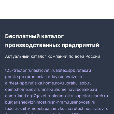
Бесплатный каталог
производственных предприятий
Актуальный каталог компаний по всей России
t25-tractor.ru
nashicveti.ru
alutex.spb.ru
fas.ru
gbmk.spb.ru
romania-today.ru
novoizol.ru
airheat-spb.ru
fisika.home.nov.ru
orakul.spb.ru
demo.home.nov.ru
mnso.ru
home.nov.ru
cemko.ru
comp-land.org
7gazet.ru
bicom-oil.ru
superiorsearch.ru
bulgarianedvizhimost.ru
sn-hram.ru
senovosti.ru
fexer.ru
snite-mebel.ru
anamvkusno.ru
technosaratov.ru