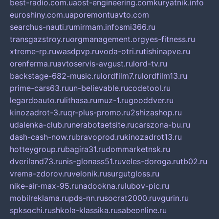
best-radio.com.ua
ost-engineering.com
kuryatnik.info
euroshiny.com.ua
poremontuavto.com
searchus-nauti.ru
mirmam.info
smi366.ru
transgazstroy.ru
orgmanagement.org
yes-fitness.ru
xtreme-rp.ru
wasdpvp.ru
voda-otri.ru
tishinapve.ru
orenferma.ru
avtoservis-avgust.ru
lord-tv.ru
backstage-682-music.ru
lordfilm7.ru
lordfilm13.ru
prime-cars63.ru
un-believable.ru
codetool.ru
legardoauto.ru
lithasa.ru
muz-1.ru
gooddver.ru
kinozadrot-3.ru
qr-plus-promo.ru
2shizashop.ru
udalenka-club.ru
nerabotaetsite.ru
carszona-bu.ru
dash-cash-now.ru
bravoprod.ru
kinozadrot13.ru
hotteygroup.ru
bagira31.ru
dommarketnsk.ru
dveriland73.ru
nis-glonass51.ru
veles-doroga.ru
tb02.ru
vrema-zdorov.ru
velonik.ru
surgutgloss.ru
nike-air-max-95.ru
nadookna.ru
lubov-pic.ru
mobilreklama.ru
pds-nn.ru
socrat2000.ru
vgurin.ru
spksochi.ru
shkola-klassika.ru
sabeonline.ru