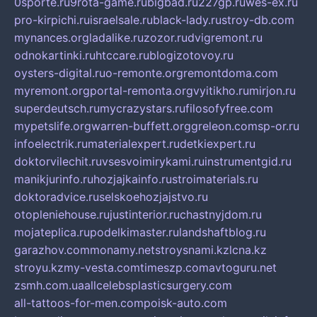
0sporte.ru
9rota-game.ru
bigbad.ru
227gp.ru
wes-ex.ru
pro-kirpichi.ru
israelsale.ru
black-lady.ru
stroy-db.com
mynances.org
ladalike.ru
zozor.ru
dvigremont.ru
odnokartinki.ru
htccare.ru
blogizotovoy.ru
oysters-digital.ru
o-remonte.org
remontdoma.com
myremont.org
portal-remonta.org
vyitikho.ru
mirjon.ru
superdeutsch.ru
mycrazystars.ru
filosofyfree.com
mypetslife.org
warren-buffett.org
greleon.com
sp-or.ru
infoelectrik.ru
materialexpert.ru
detkiexpert.ru
doktorvilechit.ru
vsesvoimirykami.ru
instrumentgid.ru
manikjurinfo.ru
hozjajkainfo.ru
stroimaterials.ru
doktoradvice.ru
selskoehozjajstvo.ru
otopleniehouse.ru
justinterior.ru
chastnyjdom.ru
mojateplica.ru
podelkimaster.ru
landshaftblog.ru
garazhov.com
monamy.net
stroysnami.kz
lcna.kz
stroyu.kz
my-vesta.com
timeszp.com
avtoguru.net
zsmh.com.ua
allcelebsplasticsurgery.com
all-tattoos-for-men.com
poisk-auto.com