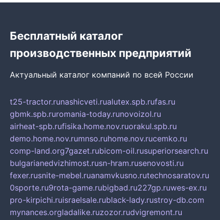
Бесплатный каталог
производственных предприятий
Актуальный каталог компаний по всей России
t25-tractor.ru
nashicveti.ru
alutex.spb.ru
fas.ru
gbmk.spb.ru
romania-today.ru
novoizol.ru
airheat-spb.ru
fisika.home.nov.ru
orakul.spb.ru
demo.home.nov.ru
mnso.ru
home.nov.ru
cemko.ru
comp-land.org
7gazet.ru
bicom-oil.ru
superiorsearch.ru
bulgarianedvizhimost.ru
sn-hram.ru
senovosti.ru
fexer.ru
snite-mebel.ru
anamvkusno.ru
technosaratov.ru
0sporte.ru
9rota-game.ru
bigbad.ru
227gp.ru
wes-ex.ru
pro-kirpichi.ru
israelsale.ru
black-lady.ru
stroy-db.com
mynances.org
ladalike.ru
zozor.ru
dvigremont.ru