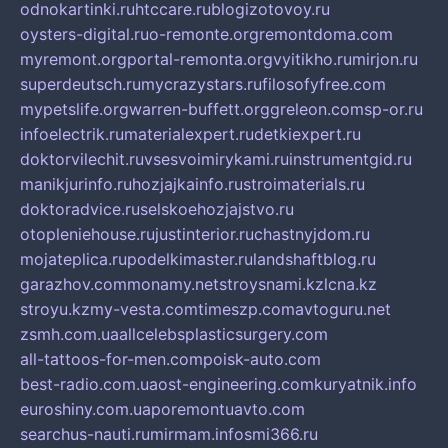
odnokartinki.ru
htccare.ru
blogizotovoy.ru
oysters-digital.ru
o-remonte.org
remontdoma.com
myremont.org
portal-remonta.org
vyitikho.ru
mirjon.ru
superdeutsch.ru
mycrazystars.ru
filosofyfree.com
mypetslife.org
warren-buffett.org
greleon.com
sp-or.ru
infoelectrik.ru
materialexpert.ru
detkiexpert.ru
doktorvilechit.ru
vsesvoimirykami.ru
instrumentgid.ru
manikjurinfo.ru
hozjajkainfo.ru
stroimaterials.ru
doktoradvice.ru
selskoehozjajstvo.ru
otopleniehouse.ru
justinterior.ru
chastnyjdom.ru
mojateplica.ru
podelkimaster.ru
landshaftblog.ru
garazhov.com
monamy.net
stroysnami.kz
lcna.kz
stroyu.kz
my-vesta.com
timeszp.com
avtoguru.net
zsmh.com.ua
allcelebsplasticsurgery.com
all-tattoos-for-men.com
poisk-auto.com
best-radio.com.ua
ost-engineering.com
kuryatnik.info
euroshiny.com.ua
poremontuavto.com
searchus-nauti.ru
mirmam.info
smi366.ru