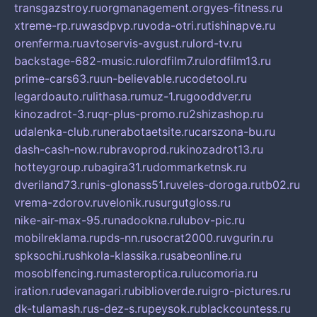
transgazstroy.ru
orgmanagement.org
yes-fitness.ru
xtreme-rp.ru
wasdpvp.ru
voda-otri.ru
tishinapve.ru
orenferma.ru
avtoservis-avgust.ru
lord-tv.ru
backstage-682-music.ru
lordfilm7.ru
lordfilm13.ru
prime-cars63.ru
un-believable.ru
codetool.ru
legardoauto.ru
lithasa.ru
muz-1.ru
gooddver.ru
kinozadrot-3.ru
qr-plus-promo.ru
2shizashop.ru
udalenka-club.ru
nerabotaetsite.ru
carszona-bu.ru
dash-cash-now.ru
bravoprod.ru
kinozadrot13.ru
hotteygroup.ru
bagira31.ru
dommarketnsk.ru
dveriland73.ru
nis-glonass51.ru
veles-doroga.ru
tb02.ru
vrema-zdorov.ru
velonik.ru
surgutgloss.ru
nike-air-max-95.ru
nadookna.ru
lubov-pic.ru
mobilreklama.ru
pds-nn.ru
socrat2000.ru
vgurin.ru
spksochi.ru
shkola-klassika.ru
sabeonline.ru
mosoblfencing.ru
masteroptica.ru
lucomoria.ru
iration.ru
devanagari.ru
biblioverde.ru
igro-pictures.ru
dk-tulamash.ru
s-dez-s.ru
peysok.ru
blackcountess.ru