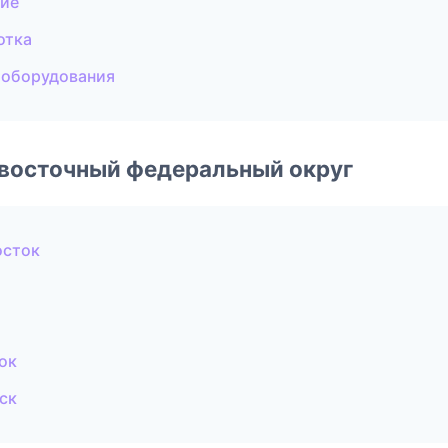
ние
отка
 оборудования
евосточный федеральный округ
осток
ок
ск