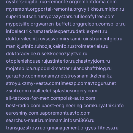
oysters-digital.ru
o-remonte.org
remontdoma.com
myremont.org
portal-remonta.org
vyitikho.ru
mirjon.ru
superdeutsch.ru
mycrazystars.ru
filosofyfree.com
mypetslife.org
warren-buffett.org
greleon.com
sp-or.ru
infoelectrik.ru
materialexpert.ru
detkiexpert.ru
doktorvilechit.ru
vsesvoimirykami.ru
instrumentgid.ru
manikjurinfo.ru
hozjajkainfo.ru
stroimaterials.ru
doktoradvice.ru
selskoehozjajstvo.ru
otopleniehouse.ru
justinterior.ru
chastnyjdom.ru
mojateplica.ru
podelkimaster.ru
landshaftblog.ru
garazhov.com
monamy.net
stroysnami.kz
lcna.kz
stroyu.kz
my-vesta.com
timeszp.com
avtoguru.net
zsmh.com.ua
allcelebsplasticsurgery.com
all-tattoos-for-men.com
poisk-auto.com
best-radio.com.ua
ost-engineering.com
kuryatnik.info
euroshiny.com.ua
poremontuavto.com
searchus-nauti.ru
mirmam.info
smi366.ru
transgazstroy.ru
orgmanagement.org
yes-fitness.ru