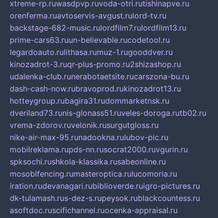
xtreme-rp.ru
wasdpvp.ru
voda-otri.ru
tishinapve.ru
orenferma.ru
avtoservis-avgust.ru
lord-tv.ru
backstage-682-music.ru
lordfilm7.ru
lordfilm13.ru
prime-cars63.ru
un-believable.ru
codetool.ru
legardoauto.ru
lithasa.ru
muz-1.ru
gooddver.ru
kinozadrot-3.ru
qr-plus-promo.ru
2shizashop.ru
udalenka-club.ru
nerabotaetsite.ru
carszona-bu.ru
dash-cash-now.ru
bravoprod.ru
kinozadrot13.ru
hotteygroup.ru
bagira31.ru
dommarketnsk.ru
dveriland73.ru
nis-glonass51.ru
veles-doroga.ru
tb02.ru
vrema-zdorov.ru
velonik.ru
surgutgloss.ru
nike-air-max-95.ru
nadookna.ru
lubov-pic.ru
mobilreklama.ru
pds-nn.ru
socrat2000.ru
vgurin.ru
spksochi.ru
shkola-klassika.ru
sabeonline.ru
mosoblfencing.ru
masteroptica.ru
lucomoria.ru
iration.ru
devanagari.ru
biblioverde.ru
igro-pictures.ru
dk-tulamash.ru
s-dez-s.ru
peysok.ru
blackcountess.ru
asoftdoc.ru
scifichannel.ru
ocenka-appraisal.ru