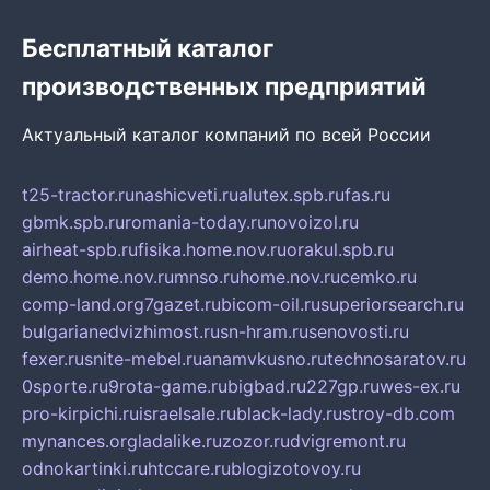
Бесплатный каталог
производственных предприятий
Актуальный каталог компаний по всей России
t25-tractor.ru
nashicveti.ru
alutex.spb.ru
fas.ru
gbmk.spb.ru
romania-today.ru
novoizol.ru
airheat-spb.ru
fisika.home.nov.ru
orakul.spb.ru
demo.home.nov.ru
mnso.ru
home.nov.ru
cemko.ru
comp-land.org
7gazet.ru
bicom-oil.ru
superiorsearch.ru
bulgarianedvizhimost.ru
sn-hram.ru
senovosti.ru
fexer.ru
snite-mebel.ru
anamvkusno.ru
technosaratov.ru
0sporte.ru
9rota-game.ru
bigbad.ru
227gp.ru
wes-ex.ru
pro-kirpichi.ru
israelsale.ru
black-lady.ru
stroy-db.com
mynances.org
ladalike.ru
zozor.ru
dvigremont.ru
odnokartinki.ru
htccare.ru
blogizotovoy.ru