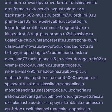
xtreme-rp.ru
wasdpvp.ru
voda-otri.ru
tishinapve.ru
orenferma.ru
avtoservis-avgust.ru
lord-tv.ru
backstage-682-music.ru
lordfilm7.ru
lordfilm13.ru
prime-cars63.ru
un-believable.ru
codetool.ru
legardoauto.ru
lithasa.ru
muz-1.ru
gooddver.ru
kinozadrot-3.ru
qr-plus-promo.ru
2shizashop.ru
udalenka-club.ru
nerabotaetsite.ru
carszona-bu.ru
dash-cash-now.ru
bravoprod.ru
kinozadrot13.ru
hotteygroup.ru
bagira31.ru
dommarketnsk.ru
dveriland73.ru
nis-glonass51.ru
veles-doroga.ru
tb02.ru
vrema-zdorov.ru
velonik.ru
surgutgloss.ru
nike-air-max-95.ru
nadookna.ru
lubov-pic.ru
mobilreklama.ru
pds-nn.ru
socrat2000.ru
vgurin.ru
spksochi.ru
shkola-klassika.ru
sabeonline.ru
mosoblfencing.ru
masteroptica.ru
lucomoria.ru
iration.ru
devanagari.ru
biblioverde.ru
igro-pictures.ru
dk-tulamash.ru
s-dez-s.ru
peysok.ru
blackcountess.ru
asoftdoc.ru
scifichannel.ru
ocenka-appraisal.ru