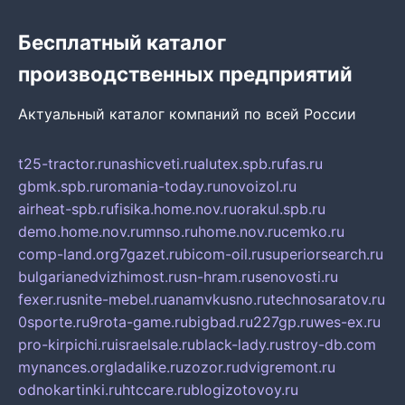
Бесплатный каталог
производственных предприятий
Актуальный каталог компаний по всей России
t25-tractor.ru
nashicveti.ru
alutex.spb.ru
fas.ru
gbmk.spb.ru
romania-today.ru
novoizol.ru
airheat-spb.ru
fisika.home.nov.ru
orakul.spb.ru
demo.home.nov.ru
mnso.ru
home.nov.ru
cemko.ru
comp-land.org
7gazet.ru
bicom-oil.ru
superiorsearch.ru
bulgarianedvizhimost.ru
sn-hram.ru
senovosti.ru
fexer.ru
snite-mebel.ru
anamvkusno.ru
technosaratov.ru
0sporte.ru
9rota-game.ru
bigbad.ru
227gp.ru
wes-ex.ru
pro-kirpichi.ru
israelsale.ru
black-lady.ru
stroy-db.com
mynances.org
ladalike.ru
zozor.ru
dvigremont.ru
odnokartinki.ru
htccare.ru
blogizotovoy.ru