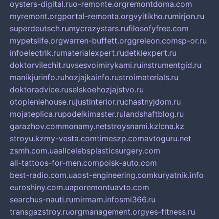
oysters-digital.ru
o-remonte.org
remontdoma.com
myremont.org
portal-remonta.org
vyitikho.ru
mirjon.ru
superdeutsch.ru
mycrazystars.ru
filosofyfree.com
mypetslife.org
warren-buffett.org
greleon.com
sp-or.ru
infoelectrik.ru
materialexpert.ru
detkiexpert.ru
doktorvilechit.ru
vsesvoimirykami.ru
instrumentgid.ru
manikjurinfo.ru
hozjajkainfo.ru
stroimaterials.ru
doktoradvice.ru
selskoehozjajstvo.ru
otopleniehouse.ru
justinterior.ru
chastnyjdom.ru
mojateplica.ru
podelkimaster.ru
landshaftblog.ru
garazhov.com
monamy.net
stroysnami.kz
lcna.kz
stroyu.kz
my-vesta.com
timeszp.com
avtoguru.net
zsmh.com.ua
allcelebsplasticsurgery.com
all-tattoos-for-men.com
poisk-auto.com
best-radio.com.ua
ost-engineering.com
kuryatnik.info
euroshiny.com.ua
poremontuavto.com
searchus-nauti.ru
mirmam.info
smi366.ru
transgazstroy.ru
orgmanagement.org
yes-fitness.ru