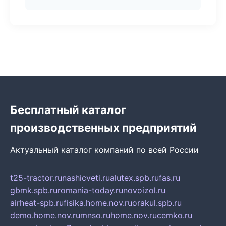
Бесплатный каталог
производственных предприятий
Актуальный каталог компаний по всей России
t25-tractor.ru
nashicveti.ru
alutex.spb.ru
fas.ru
gbmk.spb.ru
romania-today.ru
novoizol.ru
airheat-spb.ru
fisika.home.nov.ru
orakul.spb.ru
demo.home.nov.ru
mnso.ru
home.nov.ru
cemko.ru