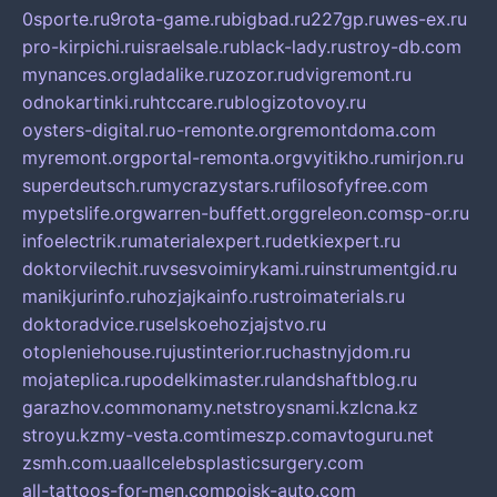
0sporte.ru
9rota-game.ru
bigbad.ru
227gp.ru
wes-ex.ru
pro-kirpichi.ru
israelsale.ru
black-lady.ru
stroy-db.com
mynances.org
ladalike.ru
zozor.ru
dvigremont.ru
odnokartinki.ru
htccare.ru
blogizotovoy.ru
oysters-digital.ru
o-remonte.org
remontdoma.com
myremont.org
portal-remonta.org
vyitikho.ru
mirjon.ru
superdeutsch.ru
mycrazystars.ru
filosofyfree.com
mypetslife.org
warren-buffett.org
greleon.com
sp-or.ru
infoelectrik.ru
materialexpert.ru
detkiexpert.ru
doktorvilechit.ru
vsesvoimirykami.ru
instrumentgid.ru
manikjurinfo.ru
hozjajkainfo.ru
stroimaterials.ru
doktoradvice.ru
selskoehozjajstvo.ru
otopleniehouse.ru
justinterior.ru
chastnyjdom.ru
mojateplica.ru
podelkimaster.ru
landshaftblog.ru
garazhov.com
monamy.net
stroysnami.kz
lcna.kz
stroyu.kz
my-vesta.com
timeszp.com
avtoguru.net
zsmh.com.ua
allcelebsplasticsurgery.com
all-tattoos-for-men.com
poisk-auto.com