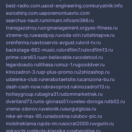
best-radio.com.ua
ost-engineering.com
kuryatnik.info
euroshiny.com.ua
poremontuavto.com
searchus-nauti.ru
mirmam.info
smi366.ru
transgazstroy.ru
orgmanagement.org
yes-fitness.ru
xtreme-rp.ru
wasdpvp.ru
voda-otri.ru
tishinapve.ru
orenferma.ru
avtoservis-avgust.ru
lord-tv.ru
backstage-682-music.ru
lordfilm7.ru
lordfilm13.ru
prime-cars63.ru
un-believable.ru
codetool.ru
legardoauto.ru
lithasa.ru
muz-1.ru
gooddver.ru
kinozadrot-3.ru
qr-plus-promo.ru
2shizashop.ru
udalenka-club.ru
nerabotaetsite.ru
carszona-bu.ru
dash-cash-now.ru
bravoprod.ru
kinozadrot13.ru
hotteygroup.ru
bagira31.ru
dommarketnsk.ru
dveriland73.ru
nis-glonass51.ru
veles-doroga.ru
tb02.ru
vrema-zdorov.ru
velonik.ru
surgutgloss.ru
nike-air-max-95.ru
nadookna.ru
lubov-pic.ru
mobilreklama.ru
pds-nn.ru
socrat2000.ru
vgurin.ru
spksochi.ru
shkola-klassika.ru
sabeonline.ru