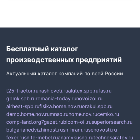
Бесплатный каталог
производственных предприятий
Актуальный каталог компаний по всей России
t25-tractor.ru
nashicveti.ru
alutex.spb.ru
fas.ru
gbmk.spb.ru
romania-today.ru
novoizol.ru
airheat-spb.ru
fisika.home.nov.ru
orakul.spb.ru
demo.home.nov.ru
mnso.ru
home.nov.ru
cemko.ru
comp-land.org
7gazet.ru
bicom-oil.ru
superiorsearch.ru
bulgarianedvizhimost.ru
sn-hram.ru
senovosti.ru
fexer.ru
snite-mebel.ru
anamvkusno.ru
technosaratov.ru