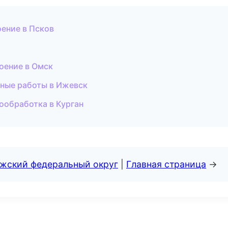
ение в Псков
оение в Омск
ные работы в Ижевск
ообработка в Курган
лжский федеральный округ
|
Главная страница
→