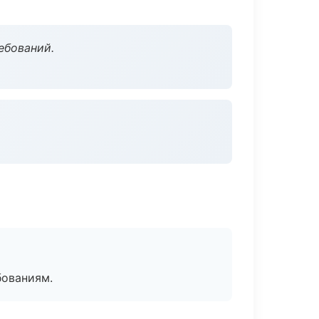
ебований.
бованиям.