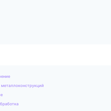
оение
 металлоконструкций
ие
бработка