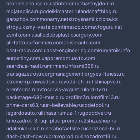
otopleniehouse.ru
justinterior.ru
chastnyjdom.ru
mojateplica.ru
podelkimaster.ru
landshaftblog.ru
garazhov.com
monamy.net
stroysnami.kz
lcna.kz
stroyu.kz
my-vesta.com
timeszp.com
avtoguru.net
zsmh.com.ua
allcelebsplasticsurgery.com
all-tattoos-for-men.com
poisk-auto.com
best-radio.com.ua
ost-engineering.com
kuryatnik.info
euroshiny.com.ua
poremontuavto.com
searchus-nauti.ru
mirmam.info
smi366.ru
transgazstroy.ru
orgmanagement.org
yes-fitness.ru
xtreme-rp.ru
wasdpvp.ru
voda-otri.ru
tishinapve.ru
orenferma.ru
avtoservis-avgust.ru
lord-tv.ru
backstage-682-music.ru
lordfilm7.ru
lordfilm13.ru
prime-cars63.ru
un-believable.ru
codetool.ru
legardoauto.ru
lithasa.ru
muz-1.ru
gooddver.ru
kinozadrot-3.ru
qr-plus-promo.ru
2shizashop.ru
udalenka-club.ru
nerabotaetsite.ru
carszona-bu.ru
dash-cash-now.ru
bravoprod.ru
kinozadrot13.ru