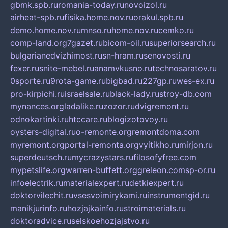
gbmk.spb.ru
romania-today.ru
novoizol.ru
airheat-spb.ru
fisika.home.nov.ru
orakul.spb.ru
demo.home.nov.ru
mnso.ru
home.nov.ru
cemko.ru
comp-land.org
7gazet.ru
bicom-oil.ru
superiorsearch.ru
bulgarianedvizhimost.ru
sn-hram.ru
senovosti.ru
fexer.ru
snite-mebel.ru
anamvkusno.ru
technosaratov.ru
0sporte.ru
9rota-game.ru
bigbad.ru
227gp.ru
wes-ex.ru
pro-kirpichi.ru
israelsale.ru
black-lady.ru
stroy-db.com
mynances.org
ladalike.ru
zozor.ru
dvigremont.ru
odnokartinki.ru
htccare.ru
blogizotovoy.ru
oysters-digital.ru
o-remonte.org
remontdoma.com
myremont.org
portal-remonta.org
vyitikho.ru
mirjon.ru
superdeutsch.ru
mycrazystars.ru
filosofyfree.com
mypetslife.org
warren-buffett.org
greleon.com
sp-or.ru
infoelectrik.ru
materialexpert.ru
detkiexpert.ru
doktorvilechit.ru
vsesvoimirykami.ru
instrumentgid.ru
manikjurinfo.ru
hozjajkainfo.ru
stroimaterials.ru
doktoradvice.ru
selskoehozjajstvo.ru