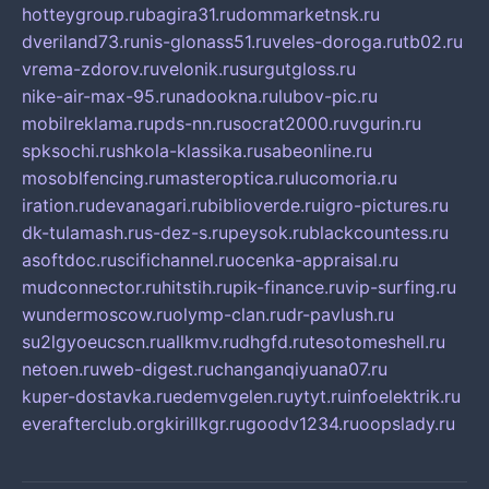
hotteygroup.ru
bagira31.ru
dommarketnsk.ru
dveriland73.ru
nis-glonass51.ru
veles-doroga.ru
tb02.ru
vrema-zdorov.ru
velonik.ru
surgutgloss.ru
nike-air-max-95.ru
nadookna.ru
lubov-pic.ru
mobilreklama.ru
pds-nn.ru
socrat2000.ru
vgurin.ru
spksochi.ru
shkola-klassika.ru
sabeonline.ru
mosoblfencing.ru
masteroptica.ru
lucomoria.ru
iration.ru
devanagari.ru
biblioverde.ru
igro-pictures.ru
dk-tulamash.ru
s-dez-s.ru
peysok.ru
blackcountess.ru
asoftdoc.ru
scifichannel.ru
ocenka-appraisal.ru
mudconnector.ru
hitstih.ru
pik-finance.ru
vip-surfing.ru
wundermoscow.ru
olymp-clan.ru
dr-pavlush.ru
su2lgyoeucscn.ru
allkmv.ru
dhgfd.ru
tesotomeshell.ru
netoen.ru
web-digest.ru
changanqiyuana07.ru
kuper-dostavka.ru
edemvgelen.ru
ytyt.ru
infoelektrik.ru
everafterclub.org
kirillkgr.ru
goodv1234.ru
oopslady.ru