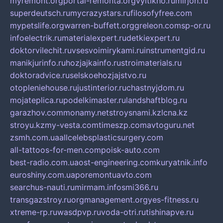
myremont.org
portal-remonta.org
vyitikho.ru
mirjon.ru
superdeutsch.ru
mycrazystars.ru
filosofyfree.com
mypetslife.org
warren-buffett.org
greleon.com
sp-or.ru
infoelectrik.ru
materialexpert.ru
detkiexpert.ru
doktorvilechit.ru
vsesvoimirykami.ru
instrumentgid.ru
manikjurinfo.ru
hozjajkainfo.ru
stroimaterials.ru
doktoradvice.ru
selskoehozjajstvo.ru
otopleniehouse.ru
justinterior.ru
chastnyjdom.ru
mojateplica.ru
podelkimaster.ru
landshaftblog.ru
garazhov.com
monamy.net
stroysnami.kz
lcna.kz
stroyu.kz
my-vesta.com
timeszp.com
avtoguru.net
zsmh.com.ua
allcelebsplasticsurgery.com
all-tattoos-for-men.com
poisk-auto.com
best-radio.com.ua
ost-engineering.com
kuryatnik.info
euroshiny.com.ua
poremontuavto.com
searchus-nauti.ru
mirmam.info
smi366.ru
transgazstroy.ru
orgmanagement.org
yes-fitness.ru
xtreme-rp.ru
wasdpvp.ru
voda-otri.ru
tishinapve.ru