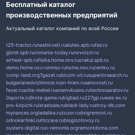
Бесплатный каталог
производственных предприятий
Актуальный каталог компаний по всей России
t25-tractor.ru
nashicveti.ru
alutex.spb.ru
fas.ru
gbmk.spb.ru
romania-today.ru
novoizol.ru
airheat-spb.ru
fisika.home.nov.ru
orakul.spb.ru
demo.home.nov.ru
mnso.ru
home.nov.ru
cemko.ru
comp-land.org
7gazet.ru
bicom-oil.ru
superiorsearch.ru
bulgarianedvizhimost.ru
sn-hram.ru
senovosti.ru
fexer.ru
snite-mebel.ru
anamvkusno.ru
technosaratov.ru
0sporte.ru
9rota-game.ru
bigbad.ru
227gp.ru
wes-ex.ru
pro-kirpichi.ru
israelsale.ru
black-lady.ru
stroy-db.com
mynances.org
ladalike.ru
zozor.ru
dvigremont.ru
odnokartinki.ru
htccare.ru
blogizotovoy.ru
oysters-digital.ru
o-remonte.org
remontdoma.com