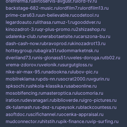
orenferma.ru
avtoservis-avgust.ru
lord-tv.ru
backstage-682-music.ru
lordfilm7.ru
lordfilm13.ru
prime-cars63.ru
un-believable.ru
codetool.ru
legardoauto.ru
lithasa.ru
muz-1.ru
gooddver.ru
kinozadrot-3.ru
qr-plus-promo.ru
2shizashop.ru
udalenka-club.ru
nerabotaetsite.ru
carszona-bu.ru
dash-cash-now.ru
bravoprod.ru
kinozadrot13.ru
hotteygroup.ru
bagira31.ru
dommarketnsk.ru
dveriland73.ru
nis-glonass51.ru
veles-doroga.ru
tb02.ru
vrema-zdorov.ru
velonik.ru
surgutgloss.ru
nike-air-max-95.ru
nadookna.ru
lubov-pic.ru
mobilreklama.ru
pds-nn.ru
socrat2000.ru
vgurin.ru
spksochi.ru
shkola-klassika.ru
sabeonline.ru
mosoblfencing.ru
masteroptica.ru
lucomoria.ru
iration.ru
devanagari.ru
biblioverde.ru
igro-pictures.ru
dk-tulamash.ru
s-dez-s.ru
peysok.ru
blackcountess.ru
asoftdoc.ru
scifichannel.ru
ocenka-appraisal.ru
mudconnector.ru
hitstih.ru
pik-finance.ru
vip-surfing.ru