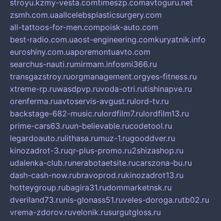
stroyu.kz
my-vesta.com
timeszp.com
avtoguru.net
zsmh.com.ua
allcelebsplasticsurgery.com
all-tattoos-for-men.com
poisk-auto.com
best-radio.com.ua
ost-engineering.com
kuryatnik.info
euroshiny.com.ua
poremontuavto.com
searchus-nauti.ru
mirmam.info
smi366.ru
transgazstroy.ru
orgmanagement.org
yes-fitness.ru
xtreme-rp.ru
wasdpvp.ru
voda-otri.ru
tishinapve.ru
orenferma.ru
avtoservis-avgust.ru
lord-tv.ru
backstage-682-music.ru
lordfilm7.ru
lordfilm13.ru
prime-cars63.ru
un-believable.ru
codetool.ru
legardoauto.ru
lithasa.ru
muz-1.ru
gooddver.ru
kinozadrot-3.ru
qr-plus-promo.ru
2shizashop.ru
udalenka-club.ru
nerabotaetsite.ru
carszona-bu.ru
dash-cash-now.ru
bravoprod.ru
kinozadrot13.ru
hotteygroup.ru
bagira31.ru
dommarketnsk.ru
dveriland73.ru
nis-glonass51.ru
veles-doroga.ru
tb02.ru
vrema-zdorov.ru
velonik.ru
surgutgloss.ru