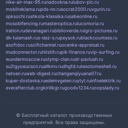
nike-air-max-95.ru
nadookna.ru
lubov-pic.ru
mobilreklama.ru
pds-nn.ru
socrat2000.ru
vgurin.ru
spksochi.ru
shkola-klassika.ru
sabeonline.ru
mosoblfencing.ru
masteroptica.ru
lucomoria.ru
iration.ru
devanagari.ru
biblioverde.ru
igro-pictures.ru
dk-tulamash.ru
s-dez-s.ru
peysok.ru
blackcountess.ru
asoftdoc.ru
scifichannel.ru
ocenka-appraisal.ru
mudconnector.ru
hitstih.ru
pik-finance.ru
vip-surfing.ru
wundermoscow.ru
olymp-clan.ru
dr-pavlush.ru
su2lgyoeucscn.ru
allkmv.ru
dhgfd.ru
tesotomeshell.ru
netoen.ru
web-digest.ru
changanqiyuana07.ru
kuper-dostavka.ru
edemvgelen.ru
ytyt.ru
infoelektrik.ru
everafterclub.org
kirillkgr.ru
goodv1234.ru
oopslady.ru
© Бесплатный каталог производственных
предприятий. Все права защищены.