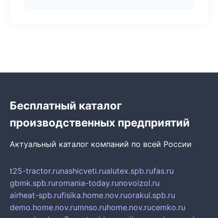
Бесплатный каталог
производственных предприятий
Актуальный каталог компаний по всей России
t25-tractor.ru
nashicveti.ru
alutex.spb.ru
fas.ru
gbmk.spb.ru
romania-today.ru
novoizol.ru
airheat-spb.ru
fisika.home.nov.ru
orakul.spb.ru
demo.home.nov.ru
mnso.ru
home.nov.ru
cemko.ru