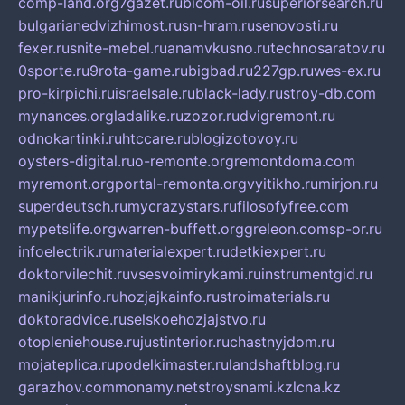
comp-land.org
7gazet.ru
bicom-oil.ru
superiorsearch.ru
bulgarianedvizhimost.ru
sn-hram.ru
senovosti.ru
fexer.ru
snite-mebel.ru
anamvkusno.ru
technosaratov.ru
0sporte.ru
9rota-game.ru
bigbad.ru
227gp.ru
wes-ex.ru
pro-kirpichi.ru
israelsale.ru
black-lady.ru
stroy-db.com
mynances.org
ladalike.ru
zozor.ru
dvigremont.ru
odnokartinki.ru
htccare.ru
blogizotovoy.ru
oysters-digital.ru
o-remonte.org
remontdoma.com
myremont.org
portal-remonta.org
vyitikho.ru
mirjon.ru
superdeutsch.ru
mycrazystars.ru
filosofyfree.com
mypetslife.org
warren-buffett.org
greleon.com
sp-or.ru
infoelectrik.ru
materialexpert.ru
detkiexpert.ru
doktorvilechit.ru
vsesvoimirykami.ru
instrumentgid.ru
manikjurinfo.ru
hozjajkainfo.ru
stroimaterials.ru
doktoradvice.ru
selskoehozjajstvo.ru
otopleniehouse.ru
justinterior.ru
chastnyjdom.ru
mojateplica.ru
podelkimaster.ru
landshaftblog.ru
garazhov.com
monamy.net
stroysnami.kz
lcna.kz