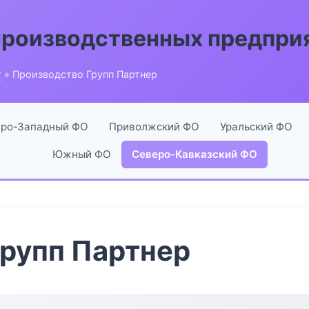
производственных предпри
г
» Производство Групп Партнер
ро-Западный ФО
Приволжский ФО
Уральский ФО
Южный ФО
Северо-Кавказский ФО
рупп Партнер