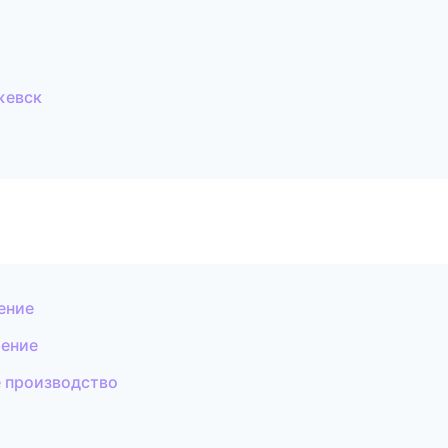
жевск
ение
оение
 производство