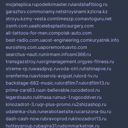
mojateplica.ru
podelkimaster.ru
landshaftblog.ru
garazhov.com
monamy.net
stroysnami.kz
lcna.kz
stroyu.kz
my-vesta.com
timeszp.com
avtoguru.net
zsmh.com.ua
allcelebsplasticsurgery.com
all-tattoos-for-men.com
poisk-auto.com
best-radio.com.ua
ost-engineering.com
kuryatnik.info
euroshiny.com.ua
poremontuavto.com
searchus-nauti.ru
mirmam.info
smi366.ru
transgazstroy.ru
orgmanagement.org
yes-fitness.ru
xtreme-rp.ru
wasdpvp.ru
voda-otri.ru
tishinapve.ru
orenferma.ru
avtoservis-avgust.ru
lord-tv.ru
backstage-682-music.ru
lordfilm7.ru
lordfilm13.ru
prime-cars63.ru
un-believable.ru
codetool.ru
legardoauto.ru
lithasa.ru
muz-1.ru
gooddver.ru
kinozadrot-3.ru
qr-plus-promo.ru
2shizashop.ru
udalenka-club.ru
nerabotaetsite.ru
carszona-bu.ru
dash-cash-now.ru
bravoprod.ru
kinozadrot13.ru
hotteygroup.ru
bagira31.ru
dommarketnsk.ru