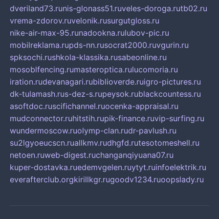
dveriland73.ru
nis-glonass51.ru
veles-doroga.ru
tb02.ru
vrema-zdorov.ru
velonik.ru
surgutgloss.ru
nike-air-max-95.ru
nadookna.ru
lubov-pic.ru
mobilreklama.ru
pds-nn.ru
socrat2000.ru
vgurin.ru
spksochi.ru
shkola-klassika.ru
sabeonline.ru
mosoblfencing.ru
masteroptica.ru
lucomoria.ru
iration.ru
devanagari.ru
biblioverde.ru
igro-pictures.ru
dk-tulamash.ru
s-dez-s.ru
peysok.ru
blackcountess.ru
asoftdoc.ru
scifichannel.ru
ocenka-appraisal.ru
mudconnector.ru
hitstih.ru
pik-finance.ru
vip-surfing.ru
wundermoscow.ru
olymp-clan.ru
dr-pavlush.ru
su2lgyoeucscn.ru
allkmv.ru
dhgfd.ru
tesotomeshell.ru
netoen.ru
web-digest.ru
changanqiyuana07.ru
kuper-dostavka.ru
edemvgelen.ru
ytyt.ru
infoelektrik.ru
everafterclub.org
kirillkgr.ru
goodv1234.ru
oopslady.ru