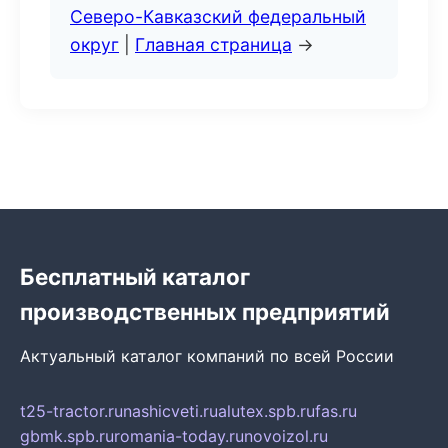
Северо-Кавказский федеральный
округ
|
Главная страница
→
Бесплатный каталог
производственных предприятий
Актуальный каталог компаний по всей России
t25-tractor.ru
nashicveti.ru
alutex.spb.ru
fas.ru
gbmk.spb.ru
romania-today.ru
novoizol.ru