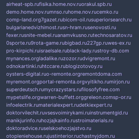
airheat-spb.ru
fisika.home.nov.ru
orakul.spb.ru
demo.home.nov.ru
mnso.ru
home.nov.ru
cemko.ru
comp-land.org
7gazet.ru
bicom-oil.ru
superiorsearch.ru
bulgarianedvizhimost.ru
sn-hram.ru
senovosti.ru
fexer.ru
snite-mebel.ru
anamvkusno.ru
technosaratov.ru
0sporte.ru
9rota-game.ru
bigbad.ru
227gp.ru
wes-ex.ru
pro-kirpichi.ru
israelsale.ru
black-lady.ru
stroy-db.com
mynances.org
ladalike.ru
zozor.ru
dvigremont.ru
odnokartinki.ru
htccare.ru
blogizotovoy.ru
oysters-digital.ru
o-remonte.org
remontdoma.com
myremont.org
portal-remonta.org
vyitikho.ru
mirjon.ru
superdeutsch.ru
mycrazystars.ru
filosofyfree.com
mypetslife.org
warren-buffett.org
greleon.com
sp-or.ru
infoelectrik.ru
materialexpert.ru
detkiexpert.ru
doktorvilechit.ru
vsesvoimirykami.ru
instrumentgid.ru
manikjurinfo.ru
hozjajkainfo.ru
stroimaterials.ru
doktoradvice.ru
selskoehozjajstvo.ru
otopleniehouse.ru
justinterior.ru
chastnyjdom.ru