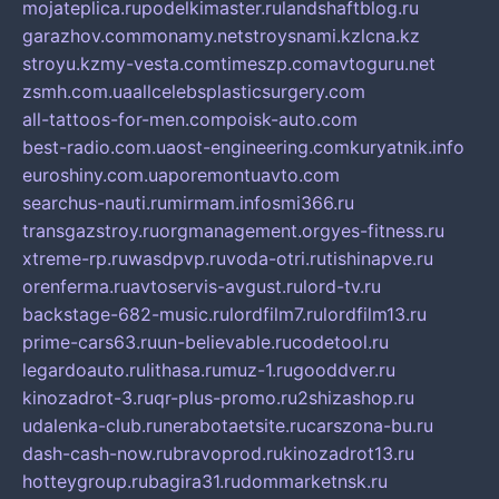
mojateplica.ru
podelkimaster.ru
landshaftblog.ru
garazhov.com
monamy.net
stroysnami.kz
lcna.kz
stroyu.kz
my-vesta.com
timeszp.com
avtoguru.net
zsmh.com.ua
allcelebsplasticsurgery.com
all-tattoos-for-men.com
poisk-auto.com
best-radio.com.ua
ost-engineering.com
kuryatnik.info
euroshiny.com.ua
poremontuavto.com
searchus-nauti.ru
mirmam.info
smi366.ru
transgazstroy.ru
orgmanagement.org
yes-fitness.ru
xtreme-rp.ru
wasdpvp.ru
voda-otri.ru
tishinapve.ru
orenferma.ru
avtoservis-avgust.ru
lord-tv.ru
backstage-682-music.ru
lordfilm7.ru
lordfilm13.ru
prime-cars63.ru
un-believable.ru
codetool.ru
legardoauto.ru
lithasa.ru
muz-1.ru
gooddver.ru
kinozadrot-3.ru
qr-plus-promo.ru
2shizashop.ru
udalenka-club.ru
nerabotaetsite.ru
carszona-bu.ru
dash-cash-now.ru
bravoprod.ru
kinozadrot13.ru
hotteygroup.ru
bagira31.ru
dommarketnsk.ru