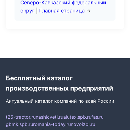
Северо-Кавказский федеральный
округ
|
Главная страница
→
Бесплатный каталог
производственных предприятий
Актуальный каталог компаний по всей России
t25-tractor.ru
nashicveti.ru
alutex.spb.ru
fas.ru
gbmk.spb.ru
romania-today.ru
novoizol.ru