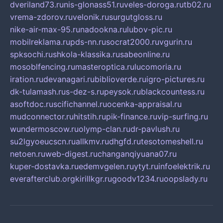
dveriland73.ru
nis-glonass51.ru
veles-doroga.ru
tb02.ru
vrema-zdorov.ru
velonik.ru
surgutgloss.ru
nike-air-max-95.ru
nadookna.ru
lubov-pic.ru
mobilreklama.ru
pds-nn.ru
socrat2000.ru
vgurin.ru
spksochi.ru
shkola-klassika.ru
sabeonline.ru
mosoblfencing.ru
masteroptica.ru
lucomoria.ru
iration.ru
devanagari.ru
biblioverde.ru
igro-pictures.ru
dk-tulamash.ru
s-dez-s.ru
peysok.ru
blackcountess.ru
asoftdoc.ru
scifichannel.ru
ocenka-appraisal.ru
mudconnector.ru
hitstih.ru
pik-finance.ru
vip-surfing.ru
wundermoscow.ru
olymp-clan.ru
dr-pavlush.ru
su2lgyoeucscn.ru
allkmv.ru
dhgfd.ru
tesotomeshell.ru
netoen.ru
web-digest.ru
changanqiyuana07.ru
kuper-dostavka.ru
edemvgelen.ru
ytyt.ru
infoelektrik.ru
everafterclub.org
kirillkgr.ru
goodv1234.ru
oopslady.ru