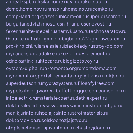
airheat-spb.ru
fisika.home.nov.ru
orakul.spb.ru
demo.home.nov.ru
mnso.ru
home.nov.ru
cemko.ru
comp-land.org
7gazet.ru
bicom-oil.ru
superiorsearch.ru
bulgarianedvizhimost.ru
sn-hram.ru
senovosti.ru
fexer.ru
snite-mebel.ru
anamvkusno.ru
technosaratov.ru
0sporte.ru
9rota-game.ru
bigbad.ru
227gp.ru
wes-ex.ru
pro-kirpichi.ru
israelsale.ru
black-lady.ru
stroy-db.com
mynances.org
ladalike.ru
zozor.ru
dvigremont.ru
odnokartinki.ru
htccare.ru
blogizotovoy.ru
oysters-digital.ru
o-remonte.org
remontdoma.com
myremont.org
portal-remonta.org
vyitikho.ru
mirjon.ru
superdeutsch.ru
mycrazystars.ru
filosofyfree.com
mypetslife.org
warren-buffett.org
greleon.com
sp-or.ru
infoelectrik.ru
materialexpert.ru
detkiexpert.ru
doktorvilechit.ru
vsesvoimirykami.ru
instrumentgid.ru
manikjurinfo.ru
hozjajkainfo.ru
stroimaterials.ru
doktoradvice.ru
selskoehozjajstvo.ru
otopleniehouse.ru
justinterior.ru
chastnyjdom.ru