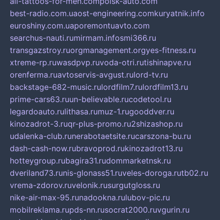
all-tattoos-for-men.com
poisk-auto.com
best-radio.com.ua
ost-engineering.com
kuryatnik.info
euroshiny.com.ua
poremontuavto.com
searchus-nauti.ru
mirmam.info
smi366.ru
transgazstroy.ru
orgmanagement.org
yes-fitness.ru
xtreme-rp.ru
wasdpvp.ru
voda-otri.ru
tishinapve.ru
orenferma.ru
avtoservis-avgust.ru
lord-tv.ru
backstage-682-music.ru
lordfilm7.ru
lordfilm13.ru
prime-cars63.ru
un-believable.ru
codetool.ru
legardoauto.ru
lithasa.ru
muz-1.ru
gooddver.ru
kinozadrot-3.ru
qr-plus-promo.ru
2shizashop.ru
udalenka-club.ru
nerabotaetsite.ru
carszona-bu.ru
dash-cash-now.ru
bravoprod.ru
kinozadrot13.ru
hotteygroup.ru
bagira31.ru
dommarketnsk.ru
dveriland73.ru
nis-glonass51.ru
veles-doroga.ru
tb02.ru
vrema-zdorov.ru
velonik.ru
surgutgloss.ru
nike-air-max-95.ru
nadookna.ru
lubov-pic.ru
mobilreklama.ru
pds-nn.ru
socrat2000.ru
vgurin.ru