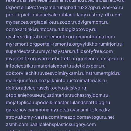
fexer.ru
snite-mebel.ru
anamvkusno.ru
technosaratov.ru
0sporte.ru
9rota-game.ru
bigbad.ru
227gp.ru
wes-ex.ru
pro-kirpichi.ru
israelsale.ru
black-lady.ru
stroy-db.com
mynances.org
ladalike.ru
zozor.ru
dvigremont.ru
odnokartinki.ru
htccare.ru
blogizotovoy.ru
oysters-digital.ru
o-remonte.org
remontdoma.com
myremont.org
portal-remonta.org
vyitikho.ru
mirjon.ru
superdeutsch.ru
mycrazystars.ru
filosofyfree.com
mypetslife.org
warren-buffett.org
greleon.com
sp-or.ru
infoelectrik.ru
materialexpert.ru
detkiexpert.ru
doktorvilechit.ru
vsesvoimirykami.ru
instrumentgid.ru
manikjurinfo.ru
hozjajkainfo.ru
stroimaterials.ru
doktoradvice.ru
selskoehozjajstvo.ru
otopleniehouse.ru
justinterior.ru
chastnyjdom.ru
mojateplica.ru
podelkimaster.ru
landshaftblog.ru
garazhov.com
monamy.net
stroysnami.kz
lcna.kz
stroyu.kz
my-vesta.com
timeszp.com
avtoguru.net
zsmh.com.ua
allcelebsplasticsurgery.com