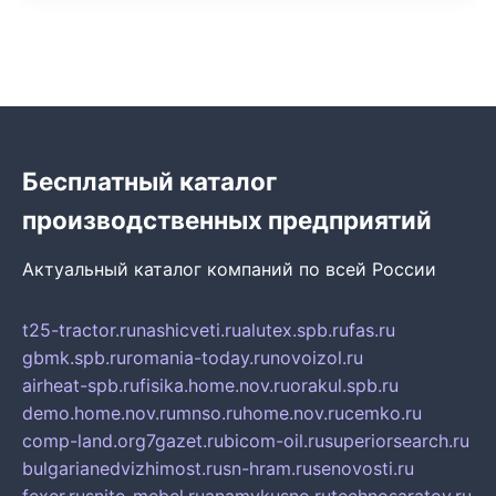
Бесплатный каталог
производственных предприятий
Актуальный каталог компаний по всей России
t25-tractor.ru
nashicveti.ru
alutex.spb.ru
fas.ru
gbmk.spb.ru
romania-today.ru
novoizol.ru
airheat-spb.ru
fisika.home.nov.ru
orakul.spb.ru
demo.home.nov.ru
mnso.ru
home.nov.ru
cemko.ru
comp-land.org
7gazet.ru
bicom-oil.ru
superiorsearch.ru
bulgarianedvizhimost.ru
sn-hram.ru
senovosti.ru