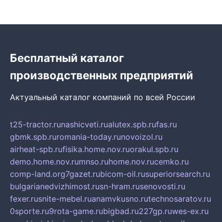
Бесплатный каталог
производственных предприятий
Актуальный каталог компаний по всей России
t25-tractor.ru
nashicveti.ru
alutex.spb.ru
fas.ru
gbmk.spb.ru
romania-today.ru
novoizol.ru
airheat-spb.ru
fisika.home.nov.ru
orakul.spb.ru
demo.home.nov.ru
mnso.ru
home.nov.ru
cemko.ru
comp-land.org
7gazet.ru
bicom-oil.ru
superiorsearch.ru
bulgarianedvizhimost.ru
sn-hram.ru
senovosti.ru
fexer.ru
snite-mebel.ru
anamvkusno.ru
technosaratov.ru
0sporte.ru
9rota-game.ru
bigbad.ru
227gp.ru
wes-ex.ru