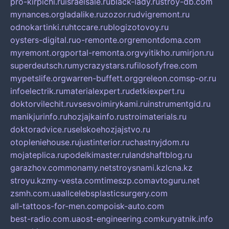
pro-kirpichi.ru
israelsale.ru
black-lady.ru
stroy-db.com
mynances.org
ladalike.ru
zozor.ru
dvigremont.ru
odnokartinki.ru
htccare.ru
blogizotovoy.ru
oysters-digital.ru
o-remonte.org
remontdoma.com
myremont.org
portal-remonta.org
vyitikho.ru
mirjon.ru
superdeutsch.ru
mycrazystars.ru
filosofyfree.com
mypetslife.org
warren-buffett.org
greleon.com
sp-or.ru
infoelectrik.ru
materialexpert.ru
detkiexpert.ru
doktorvilechit.ru
vsesvoimirykami.ru
instrumentgid.ru
manikjurinfo.ru
hozjajkainfo.ru
stroimaterials.ru
doktoradvice.ru
selskoehozjajstvo.ru
otopleniehouse.ru
justinterior.ru
chastnyjdom.ru
mojateplica.ru
podelkimaster.ru
landshaftblog.ru
garazhov.com
monamy.net
stroysnami.kz
lcna.kz
stroyu.kz
my-vesta.com
timeszp.com
avtoguru.net
zsmh.com.ua
allcelebsplasticsurgery.com
all-tattoos-for-men.com
poisk-auto.com
best-radio.com.ua
ost-engineering.com
kuryatnik.info