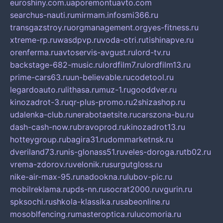
euroshiny.com.ua
poremontuavto.com
searchus-nauti.ru
mirmam.info
smi366.ru
transgazstroy.ru
orgmanagement.org
yes-fitness.ru
xtreme-rp.ru
wasdpvp.ru
voda-otri.ru
tishinapve.ru
orenferma.ru
avtoservis-avgust.ru
lord-tv.ru
backstage-682-music.ru
lordfilm7.ru
lordfilm13.ru
prime-cars63.ru
un-believable.ru
codetool.ru
legardoauto.ru
lithasa.ru
muz-1.ru
gooddver.ru
kinozadrot-3.ru
qr-plus-promo.ru
2shizashop.ru
udalenka-club.ru
nerabotaetsite.ru
carszona-bu.ru
dash-cash-now.ru
bravoprod.ru
kinozadrot13.ru
hotteygroup.ru
bagira31.ru
dommarketnsk.ru
dveriland73.ru
nis-glonass51.ru
veles-doroga.ru
tb02.ru
vrema-zdorov.ru
velonik.ru
surgutgloss.ru
nike-air-max-95.ru
nadookna.ru
lubov-pic.ru
mobilreklama.ru
pds-nn.ru
socrat2000.ru
vgurin.ru
spksochi.ru
shkola-klassika.ru
sabeonline.ru
mosoblfencing.ru
masteroptica.ru
lucomoria.ru