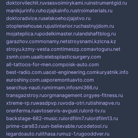
doktorvilechit.ru
vsesvoimirykami.ru
instrumentgid.ru
manikjurinfo.ru
hozjajkainfo.ru
stroimaterials.ru
doktoradvice.ru
selskoehozjajstvo.ru
otopleniehouse.ru
justinterior.ru
chastnyjdom.ru
mojateplica.ru
podelkimaster.ru
landshaftblog.ru
garazhov.com
monamy.net
stroysnami.kz
lcna.kz
stroyu.kz
my-vesta.com
timeszp.com
avtoguru.net
zsmh.com.ua
allcelebsplasticsurgery.com
all-tattoos-for-men.com
poisk-auto.com
best-radio.com.ua
ost-engineering.com
kuryatnik.info
euroshiny.com.ua
poremontuavto.com
searchus-nauti.ru
mirmam.info
smi366.ru
transgazstroy.ru
orgmanagement.org
yes-fitness.ru
xtreme-rp.ru
wasdpvp.ru
voda-otri.ru
tishinapve.ru
orenferma.ru
avtoservis-avgust.ru
lord-tv.ru
backstage-682-music.ru
lordfilm7.ru
lordfilm13.ru
prime-cars63.ru
un-believable.ru
codetool.ru
legardoauto.ru
lithasa.ru
muz-1.ru
gooddver.ru