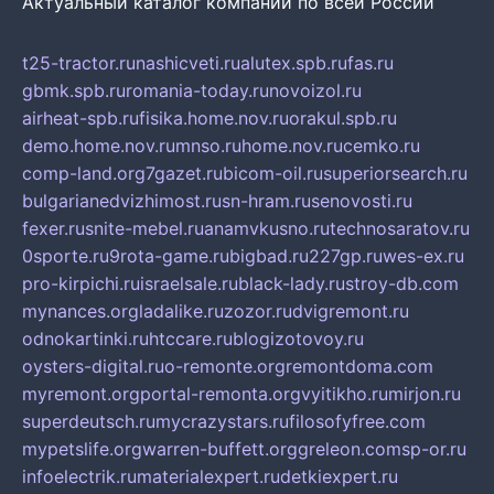
Актуальный каталог компаний по всей России
t25-tractor.ru
nashicveti.ru
alutex.spb.ru
fas.ru
gbmk.spb.ru
romania-today.ru
novoizol.ru
airheat-spb.ru
fisika.home.nov.ru
orakul.spb.ru
demo.home.nov.ru
mnso.ru
home.nov.ru
cemko.ru
comp-land.org
7gazet.ru
bicom-oil.ru
superiorsearch.ru
bulgarianedvizhimost.ru
sn-hram.ru
senovosti.ru
fexer.ru
snite-mebel.ru
anamvkusno.ru
technosaratov.ru
0sporte.ru
9rota-game.ru
bigbad.ru
227gp.ru
wes-ex.ru
pro-kirpichi.ru
israelsale.ru
black-lady.ru
stroy-db.com
mynances.org
ladalike.ru
zozor.ru
dvigremont.ru
odnokartinki.ru
htccare.ru
blogizotovoy.ru
oysters-digital.ru
o-remonte.org
remontdoma.com
myremont.org
portal-remonta.org
vyitikho.ru
mirjon.ru
superdeutsch.ru
mycrazystars.ru
filosofyfree.com
mypetslife.org
warren-buffett.org
greleon.com
sp-or.ru
infoelectrik.ru
materialexpert.ru
detkiexpert.ru