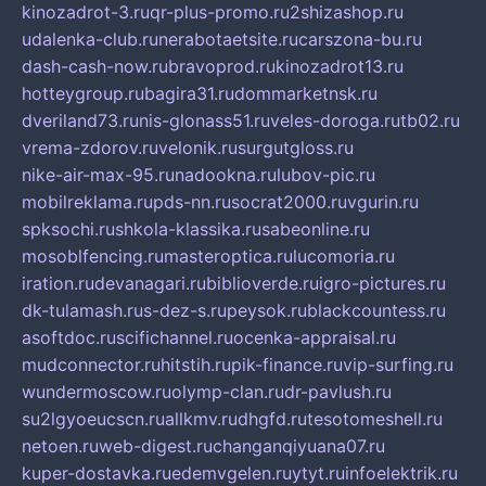
kinozadrot-3.ru
qr-plus-promo.ru
2shizashop.ru
udalenka-club.ru
nerabotaetsite.ru
carszona-bu.ru
dash-cash-now.ru
bravoprod.ru
kinozadrot13.ru
hotteygroup.ru
bagira31.ru
dommarketnsk.ru
dveriland73.ru
nis-glonass51.ru
veles-doroga.ru
tb02.ru
vrema-zdorov.ru
velonik.ru
surgutgloss.ru
nike-air-max-95.ru
nadookna.ru
lubov-pic.ru
mobilreklama.ru
pds-nn.ru
socrat2000.ru
vgurin.ru
spksochi.ru
shkola-klassika.ru
sabeonline.ru
mosoblfencing.ru
masteroptica.ru
lucomoria.ru
iration.ru
devanagari.ru
biblioverde.ru
igro-pictures.ru
dk-tulamash.ru
s-dez-s.ru
peysok.ru
blackcountess.ru
asoftdoc.ru
scifichannel.ru
ocenka-appraisal.ru
mudconnector.ru
hitstih.ru
pik-finance.ru
vip-surfing.ru
wundermoscow.ru
olymp-clan.ru
dr-pavlush.ru
su2lgyoeucscn.ru
allkmv.ru
dhgfd.ru
tesotomeshell.ru
netoen.ru
web-digest.ru
changanqiyuana07.ru
kuper-dostavka.ru
edemvgelen.ru
ytyt.ru
infoelektrik.ru