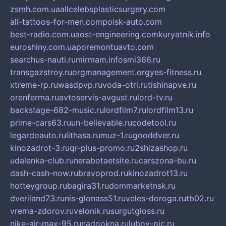
zsmh.com.ua
allcelebsplasticsurgery.com
all-tattoos-for-men.com
poisk-auto.com
best-radio.com.ua
ost-engineering.com
kuryatnik.info
euroshiny.com.ua
poremontuavto.com
searchus-nauti.ru
mirmam.info
smi366.ru
transgazstroy.ru
orgmanagement.org
yes-fitness.ru
xtreme-rp.ru
wasdpvp.ru
voda-otri.ru
tishinapve.ru
orenferma.ru
avtoservis-avgust.ru
lord-tv.ru
backstage-682-music.ru
lordfilm7.ru
lordfilm13.ru
prime-cars63.ru
un-believable.ru
codetool.ru
legardoauto.ru
lithasa.ru
muz-1.ru
gooddver.ru
kinozadrot-3.ru
qr-plus-promo.ru
2shizashop.ru
udalenka-club.ru
nerabotaetsite.ru
carszona-bu.ru
dash-cash-now.ru
bravoprod.ru
kinozadrot13.ru
hotteygroup.ru
bagira31.ru
dommarketnsk.ru
dveriland73.ru
nis-glonass51.ru
veles-doroga.ru
tb02.ru
vrema-zdorov.ru
velonik.ru
surgutgloss.ru
nike-air-max-95.ru
nadookna.ru
lubov-pic.ru