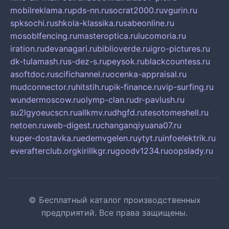
mobilreklama.ru
pds-nn.ru
socrat2000.ru
vgurin.ru
spksochi.ru
shkola-klassika.ru
sabeonline.ru
mosoblfencing.ru
masteroptica.ru
lucomoria.ru
iration.ru
devanagari.ru
biblioverde.ru
igro-pictures.ru
dk-tulamash.ru
s-dez-s.ru
peysok.ru
blackcountess.ru
asoftdoc.ru
scifichannel.ru
ocenka-appraisal.ru
mudconnector.ru
hitstih.ru
pik-finance.ru
vip-surfing.ru
wundermoscow.ru
olymp-clan.ru
dr-pavlush.ru
su2lgyoeucscn.ru
allkmv.ru
dhgfd.ru
tesotomeshell.ru
netoen.ru
web-digest.ru
changanqiyuana07.ru
kuper-dostavka.ru
edemvgelen.ru
ytyt.ru
infoelektrik.ru
everafterclub.org
kirillkgr.ru
goodv1234.ru
oopslady.ru
© Бесплатный каталог производственных
предприятий. Все права защищены.