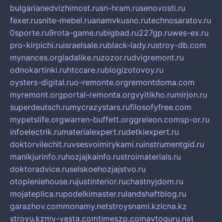
bulgarianedvizhimost.ru
sn-hram.ru
senovosti.ru
fexer.ru
snite-mebel.ru
anamvkusno.ru
technosaratov.ru
0sporte.ru
9rota-game.ru
bigbad.ru
227gp.ru
wes-ex.ru
pro-kirpichi.ru
israelsale.ru
black-lady.ru
stroy-db.com
mynances.org
ladalike.ru
zozor.ru
dvigremont.ru
odnokartinki.ru
htccare.ru
blogizotovoy.ru
oysters-digital.ru
o-remonte.org
remontdoma.com
myremont.org
portal-remonta.org
vyitikho.ru
mirjon.ru
superdeutsch.ru
mycrazystars.ru
filosofyfree.com
mypetslife.org
warren-buffett.org
greleon.com
sp-or.ru
infoelectrik.ru
materialexpert.ru
detkiexpert.ru
doktorvilechit.ru
vsesvoimirykami.ru
instrumentgid.ru
manikjurinfo.ru
hozjajkainfo.ru
stroimaterials.ru
doktoradvice.ru
selskoehozjajstvo.ru
otopleniehouse.ru
justinterior.ru
chastnyjdom.ru
mojateplica.ru
podelkimaster.ru
landshaftblog.ru
garazhov.com
monamy.net
stroysnami.kz
lcna.kz
stroyu.kz
my-vesta.com
timeszp.com
avtoguru.net