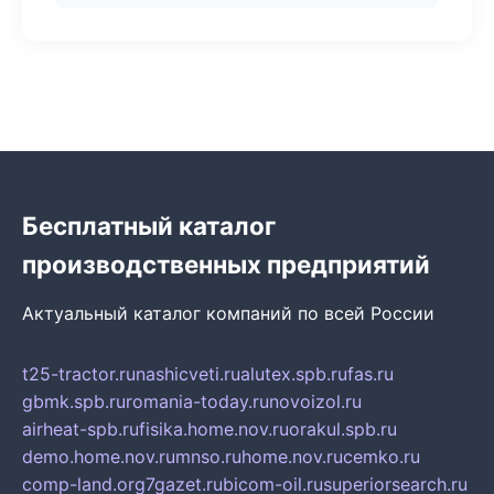
Бесплатный каталог
производственных предприятий
Актуальный каталог компаний по всей России
t25-tractor.ru
nashicveti.ru
alutex.spb.ru
fas.ru
gbmk.spb.ru
romania-today.ru
novoizol.ru
airheat-spb.ru
fisika.home.nov.ru
orakul.spb.ru
demo.home.nov.ru
mnso.ru
home.nov.ru
cemko.ru
comp-land.org
7gazet.ru
bicom-oil.ru
superiorsearch.ru