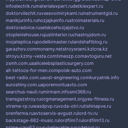
infoelectrik.ru
materialexpert.ru
detkiexpert.ru
doktorvilechit.ru
vsesvoimirykami.ru
instrumentgid.ru
manikjurinfo.ru
hozjajkainfo.ru
stroimaterials.ru
doktoradvice.ru
selskoehozjajstvo.ru
otopleniehouse.ru
justinterior.ru
chastnyjdom.ru
mojateplica.ru
podelkimaster.ru
landshaftblog.ru
garazhov.com
monamy.net
stroysnami.kz
lcna.kz
stroyu.kz
my-vesta.com
timeszp.com
avtoguru.net
zsmh.com.ua
allcelebsplasticsurgery.com
all-tattoos-for-men.com
poisk-auto.com
best-radio.com.ua
ost-engineering.com
kuryatnik.info
euroshiny.com.ua
poremontuavto.com
searchus-nauti.ru
mirmam.info
smi366.ru
transgazstroy.ru
orgmanagement.org
yes-fitness.ru
xtreme-rp.ru
wasdpvp.ru
voda-otri.ru
tishinapve.ru
orenferma.ru
avtoservis-avgust.ru
lord-tv.ru
backstage-682-music.ru
lordfilm7.ru
lordfilm13.ru
prime-cars63.ru
un-believable.ru
codetool.ru