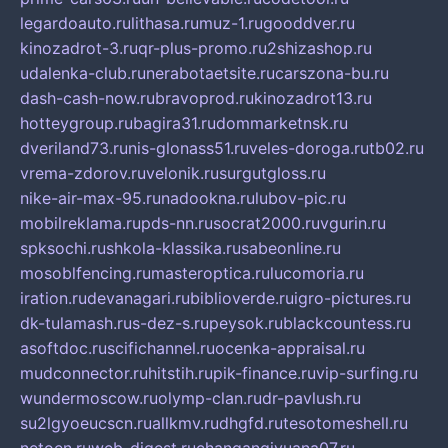
legardoauto.ru
lithasa.ru
muz-1.ru
gooddver.ru
kinozadrot-3.ru
qr-plus-promo.ru
2shizashop.ru
udalenka-club.ru
nerabotaetsite.ru
carszona-bu.ru
dash-cash-now.ru
bravoprod.ru
kinozadrot13.ru
hotteygroup.ru
bagira31.ru
dommarketnsk.ru
dveriland73.ru
nis-glonass51.ru
veles-doroga.ru
tb02.ru
vrema-zdorov.ru
velonik.ru
surgutgloss.ru
nike-air-max-95.ru
nadookna.ru
lubov-pic.ru
mobilreklama.ru
pds-nn.ru
socrat2000.ru
vgurin.ru
spksochi.ru
shkola-klassika.ru
sabeonline.ru
mosoblfencing.ru
masteroptica.ru
lucomoria.ru
iration.ru
devanagari.ru
biblioverde.ru
igro-pictures.ru
dk-tulamash.ru
s-dez-s.ru
peysok.ru
blackcountess.ru
asoftdoc.ru
scifichannel.ru
ocenka-appraisal.ru
mudconnector.ru
hitstih.ru
pik-finance.ru
vip-surfing.ru
wundermoscow.ru
olymp-clan.ru
dr-pavlush.ru
su2lgyoeucscn.ru
allkmv.ru
dhgfd.ru
tesotomeshell.ru