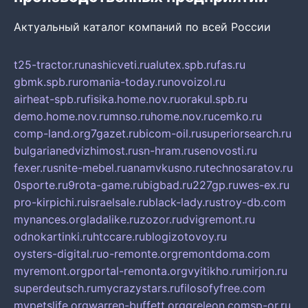
Актуальный каталог компаний по всей России
t25-tractor.ru
nashicveti.ru
alutex.spb.ru
fas.ru
gbmk.spb.ru
romania-today.ru
novoizol.ru
airheat-spb.ru
fisika.home.nov.ru
orakul.spb.ru
demo.home.nov.ru
mnso.ru
home.nov.ru
cemko.ru
comp-land.org
7gazet.ru
bicom-oil.ru
superiorsearch.ru
bulgarianedvizhimost.ru
sn-hram.ru
senovosti.ru
fexer.ru
snite-mebel.ru
anamvkusno.ru
technosaratov.ru
0sporte.ru
9rota-game.ru
bigbad.ru
227gp.ru
wes-ex.ru
pro-kirpichi.ru
israelsale.ru
black-lady.ru
stroy-db.com
mynances.org
ladalike.ru
zozor.ru
dvigremont.ru
odnokartinki.ru
htccare.ru
blogizotovoy.ru
oysters-digital.ru
o-remonte.org
remontdoma.com
myremont.org
portal-remonta.org
vyitikho.ru
mirjon.ru
superdeutsch.ru
mycrazystars.ru
filosofyfree.com
mypetslife.org
warren-buffett.org
greleon.com
sp-or.ru