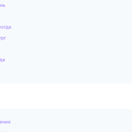
нь
логда
ург
да
ение