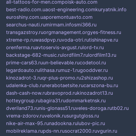
all-tattoos-for-men.com
poisk-auto.com
best-radio.com.ua
ost-engineering.com
kuryatnik.info
euroshiny.com.ua
poremontuavto.com
searchus-nauti.ru
mirmam.info
smi366.ru
transgazstroy.ru
orgmanagement.org
yes-fitness.ru
xtreme-rp.ru
wasdpvp.ru
voda-otri.ru
tishinapve.ru
orenferma.ru
avtoservis-avgust.ru
lord-tv.ru
backstage-682-music.ru
lordfilm7.ru
lordfilm13.ru
prime-cars63.ru
un-believable.ru
codetool.ru
legardoauto.ru
lithasa.ru
muz-1.ru
gooddver.ru
kinozadrot-3.ru
qr-plus-promo.ru
2shizashop.ru
udalenka-club.ru
nerabotaetsite.ru
carszona-bu.ru
dash-cash-now.ru
bravoprod.ru
kinozadrot13.ru
hotteygroup.ru
bagira31.ru
dommarketnsk.ru
dveriland73.ru
nis-glonass51.ru
veles-doroga.ru
tb02.ru
vrema-zdorov.ru
velonik.ru
surgutgloss.ru
nike-air-max-95.ru
nadookna.ru
lubov-pic.ru
mobilreklama.ru
pds-nn.ru
socrat2000.ru
vgurin.ru