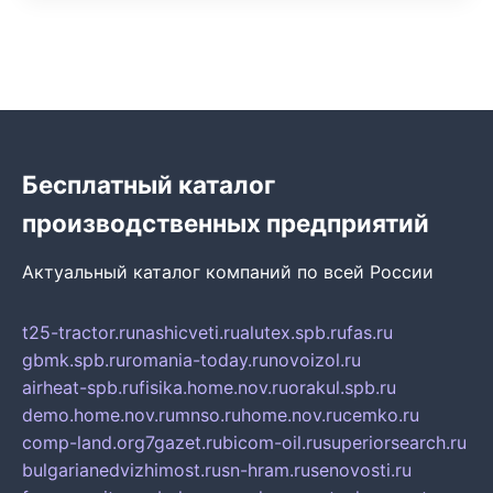
Бесплатный каталог
производственных предприятий
Актуальный каталог компаний по всей России
t25-tractor.ru
nashicveti.ru
alutex.spb.ru
fas.ru
gbmk.spb.ru
romania-today.ru
novoizol.ru
airheat-spb.ru
fisika.home.nov.ru
orakul.spb.ru
demo.home.nov.ru
mnso.ru
home.nov.ru
cemko.ru
comp-land.org
7gazet.ru
bicom-oil.ru
superiorsearch.ru
bulgarianedvizhimost.ru
sn-hram.ru
senovosti.ru