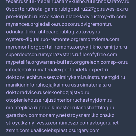
fexer.ru
snite-mebel.ru
anamvkusno.ru
technosaratov.ru
0sporte.ru
9rota-game.ru
bigbad.ru
227gp.ru
wes-ex.ru
pro-kirpichi.ru
israelsale.ru
black-lady.ru
stroy-db.com
mynances.org
ladalike.ru
zozor.ru
dvigremont.ru
odnokartinki.ru
htccare.ru
blogizotovoy.ru
oysters-digital.ru
o-remonte.org
remontdoma.com
myremont.org
portal-remonta.org
vyitikho.ru
mirjon.ru
superdeutsch.ru
mycrazystars.ru
filosofyfree.com
mypetslife.org
warren-buffett.org
greleon.com
sp-or.ru
infoelectrik.ru
materialexpert.ru
detkiexpert.ru
doktorvilechit.ru
vsesvoimirykami.ru
instrumentgid.ru
manikjurinfo.ru
hozjajkainfo.ru
stroimaterials.ru
doktoradvice.ru
selskoehozjajstvo.ru
otopleniehouse.ru
justinterior.ru
chastnyjdom.ru
mojateplica.ru
podelkimaster.ru
landshaftblog.ru
garazhov.com
monamy.net
stroysnami.kz
lcna.kz
stroyu.kz
my-vesta.com
timeszp.com
avtoguru.net
zsmh.com.ua
allcelebsplasticsurgery.com