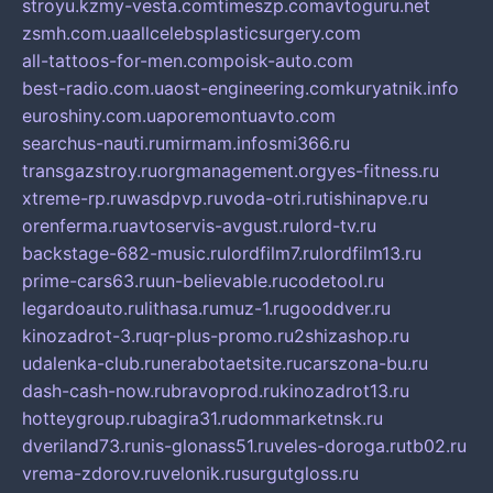
stroyu.kz
my-vesta.com
timeszp.com
avtoguru.net
zsmh.com.ua
allcelebsplasticsurgery.com
all-tattoos-for-men.com
poisk-auto.com
best-radio.com.ua
ost-engineering.com
kuryatnik.info
euroshiny.com.ua
poremontuavto.com
searchus-nauti.ru
mirmam.info
smi366.ru
transgazstroy.ru
orgmanagement.org
yes-fitness.ru
xtreme-rp.ru
wasdpvp.ru
voda-otri.ru
tishinapve.ru
orenferma.ru
avtoservis-avgust.ru
lord-tv.ru
backstage-682-music.ru
lordfilm7.ru
lordfilm13.ru
prime-cars63.ru
un-believable.ru
codetool.ru
legardoauto.ru
lithasa.ru
muz-1.ru
gooddver.ru
kinozadrot-3.ru
qr-plus-promo.ru
2shizashop.ru
udalenka-club.ru
nerabotaetsite.ru
carszona-bu.ru
dash-cash-now.ru
bravoprod.ru
kinozadrot13.ru
hotteygroup.ru
bagira31.ru
dommarketnsk.ru
dveriland73.ru
nis-glonass51.ru
veles-doroga.ru
tb02.ru
vrema-zdorov.ru
velonik.ru
surgutgloss.ru