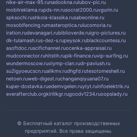
nike-air-max-95.ru
nadookna.ru
lubov-pic.ru
mobilreklama.ru
pds-nn.ru
socrat2000.ru
vgurin.ru
spksochi.ru
shkola-klassika.ru
sabeonline.ru
mosoblfencing.ru
masteroptica.ru
lucomoria.ru
iration.ru
devanagari.ru
biblioverde.ru
igro-pictures.ru
dk-tulamash.ru
s-dez-s.ru
peysok.ru
blackcountess.ru
asoftdoc.ru
scifichannel.ru
ocenka-appraisal.ru
mudconnector.ru
hitstih.ru
pik-finance.ru
vip-surfing.ru
wundermoscow.ru
olymp-clan.ru
dr-pavlush.ru
su2lgyoeucscn.ru
allkmv.ru
dhgfd.ru
tesotomeshell.ru
netoen.ru
web-digest.ru
changanqiyuana07.ru
kuper-dostavka.ru
edemvgelen.ru
ytyt.ru
infoelektrik.ru
everafterclub.org
kirillkgr.ru
goodv1234.ru
oopslady.ru
© Бесплатный каталог производственных
предприятий. Все права защищены.