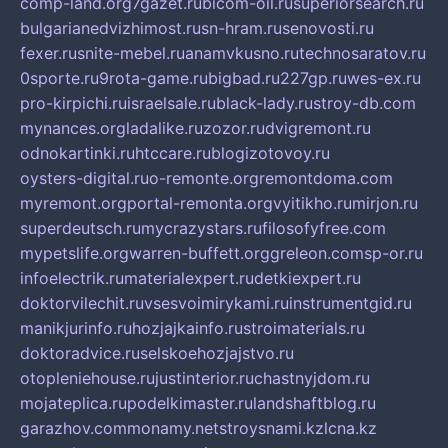
comp-land.org
7gazet.ru
bicom-oil.ru
superiorsearch.ru
bulgarianedvizhimost.ru
sn-hram.ru
senovosti.ru
fexer.ru
snite-mebel.ru
anamvkusno.ru
technosaratov.ru
0sporte.ru
9rota-game.ru
bigbad.ru
227gp.ru
wes-ex.ru
pro-kirpichi.ru
israelsale.ru
black-lady.ru
stroy-db.com
mynances.org
ladalike.ru
zozor.ru
dvigremont.ru
odnokartinki.ru
htccare.ru
blogizotovoy.ru
oysters-digital.ru
o-remonte.org
remontdoma.com
myremont.org
portal-remonta.org
vyitikho.ru
mirjon.ru
superdeutsch.ru
mycrazystars.ru
filosofyfree.com
mypetslife.org
warren-buffett.org
greleon.com
sp-or.ru
infoelectrik.ru
materialexpert.ru
detkiexpert.ru
doktorvilechit.ru
vsesvoimirykami.ru
instrumentgid.ru
manikjurinfo.ru
hozjajkainfo.ru
stroimaterials.ru
doktoradvice.ru
selskoehozjajstvo.ru
otopleniehouse.ru
justinterior.ru
chastnyjdom.ru
mojateplica.ru
podelkimaster.ru
landshaftblog.ru
garazhov.com
monamy.net
stroysnami.kz
lcna.kz