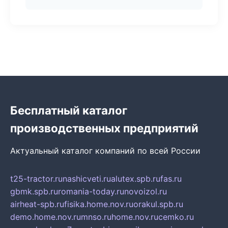
Бесплатный каталог
производственных предприятий
Актуальный каталог компаний по всей России
t25-tractor.ru
nashicveti.ru
alutex.spb.ru
fas.ru
gbmk.spb.ru
romania-today.ru
novoizol.ru
airheat-spb.ru
fisika.home.nov.ru
orakul.spb.ru
demo.home.nov.ru
mnso.ru
home.nov.ru
cemko.ru