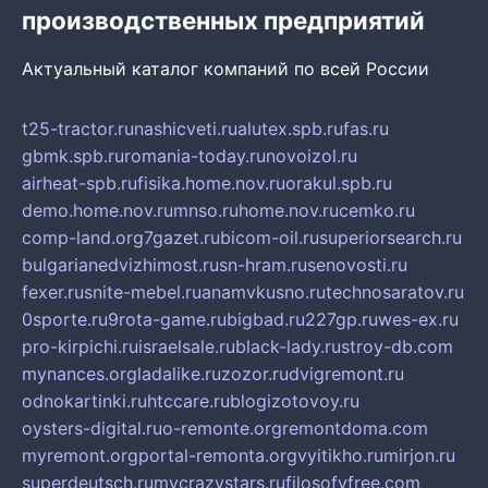
производственных предприятий
Актуальный каталог компаний по всей России
t25-tractor.ru
nashicveti.ru
alutex.spb.ru
fas.ru
gbmk.spb.ru
romania-today.ru
novoizol.ru
airheat-spb.ru
fisika.home.nov.ru
orakul.spb.ru
demo.home.nov.ru
mnso.ru
home.nov.ru
cemko.ru
comp-land.org
7gazet.ru
bicom-oil.ru
superiorsearch.ru
bulgarianedvizhimost.ru
sn-hram.ru
senovosti.ru
fexer.ru
snite-mebel.ru
anamvkusno.ru
technosaratov.ru
0sporte.ru
9rota-game.ru
bigbad.ru
227gp.ru
wes-ex.ru
pro-kirpichi.ru
israelsale.ru
black-lady.ru
stroy-db.com
mynances.org
ladalike.ru
zozor.ru
dvigremont.ru
odnokartinki.ru
htccare.ru
blogizotovoy.ru
oysters-digital.ru
o-remonte.org
remontdoma.com
myremont.org
portal-remonta.org
vyitikho.ru
mirjon.ru
superdeutsch.ru
mycrazystars.ru
filosofyfree.com