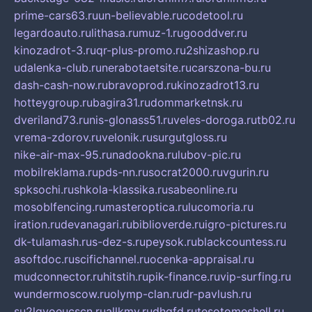
prime-cars63.ru
un-believable.ru
codetool.ru
legardoauto.ru
lithasa.ru
muz-1.ru
gooddver.ru
kinozadrot-3.ru
qr-plus-promo.ru
2shizashop.ru
udalenka-club.ru
nerabotaetsite.ru
carszona-bu.ru
dash-cash-now.ru
bravoprod.ru
kinozadrot13.ru
hotteygroup.ru
bagira31.ru
dommarketnsk.ru
dveriland73.ru
nis-glonass51.ru
veles-doroga.ru
tb02.ru
vrema-zdorov.ru
velonik.ru
surgutgloss.ru
nike-air-max-95.ru
nadookna.ru
lubov-pic.ru
mobilreklama.ru
pds-nn.ru
socrat2000.ru
vgurin.ru
spksochi.ru
shkola-klassika.ru
sabeonline.ru
mosoblfencing.ru
masteroptica.ru
lucomoria.ru
iration.ru
devanagari.ru
biblioverde.ru
igro-pictures.ru
dk-tulamash.ru
s-dez-s.ru
peysok.ru
blackcountess.ru
asoftdoc.ru
scifichannel.ru
ocenka-appraisal.ru
mudconnector.ru
hitstih.ru
pik-finance.ru
vip-surfing.ru
wundermoscow.ru
olymp-clan.ru
dr-pavlush.ru
su2lgyoeucscn.ru
allkmv.ru
dhgfd.ru
tesotomeshell.ru