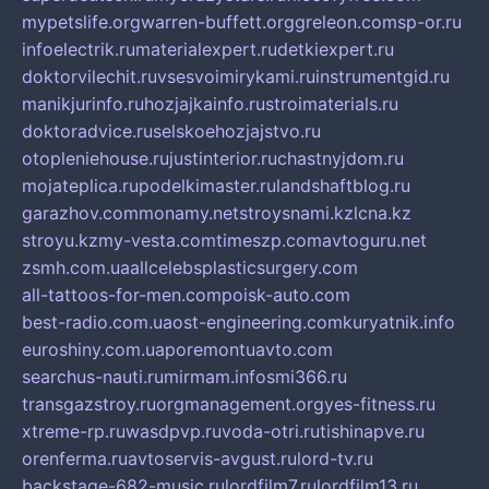
mypetslife.org
warren-buffett.org
greleon.com
sp-or.ru
infoelectrik.ru
materialexpert.ru
detkiexpert.ru
doktorvilechit.ru
vsesvoimirykami.ru
instrumentgid.ru
manikjurinfo.ru
hozjajkainfo.ru
stroimaterials.ru
doktoradvice.ru
selskoehozjajstvo.ru
otopleniehouse.ru
justinterior.ru
chastnyjdom.ru
mojateplica.ru
podelkimaster.ru
landshaftblog.ru
garazhov.com
monamy.net
stroysnami.kz
lcna.kz
stroyu.kz
my-vesta.com
timeszp.com
avtoguru.net
zsmh.com.ua
allcelebsplasticsurgery.com
all-tattoos-for-men.com
poisk-auto.com
best-radio.com.ua
ost-engineering.com
kuryatnik.info
euroshiny.com.ua
poremontuavto.com
searchus-nauti.ru
mirmam.info
smi366.ru
transgazstroy.ru
orgmanagement.org
yes-fitness.ru
xtreme-rp.ru
wasdpvp.ru
voda-otri.ru
tishinapve.ru
orenferma.ru
avtoservis-avgust.ru
lord-tv.ru
backstage-682-music.ru
lordfilm7.ru
lordfilm13.ru