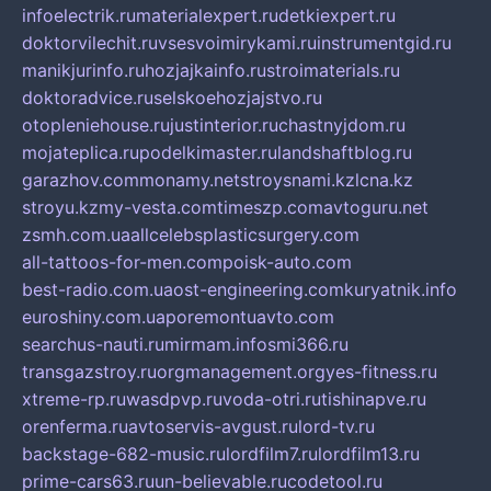
infoelectrik.ru
materialexpert.ru
detkiexpert.ru
doktorvilechit.ru
vsesvoimirykami.ru
instrumentgid.ru
manikjurinfo.ru
hozjajkainfo.ru
stroimaterials.ru
doktoradvice.ru
selskoehozjajstvo.ru
otopleniehouse.ru
justinterior.ru
chastnyjdom.ru
mojateplica.ru
podelkimaster.ru
landshaftblog.ru
garazhov.com
monamy.net
stroysnami.kz
lcna.kz
stroyu.kz
my-vesta.com
timeszp.com
avtoguru.net
zsmh.com.ua
allcelebsplasticsurgery.com
all-tattoos-for-men.com
poisk-auto.com
best-radio.com.ua
ost-engineering.com
kuryatnik.info
euroshiny.com.ua
poremontuavto.com
searchus-nauti.ru
mirmam.info
smi366.ru
transgazstroy.ru
orgmanagement.org
yes-fitness.ru
xtreme-rp.ru
wasdpvp.ru
voda-otri.ru
tishinapve.ru
orenferma.ru
avtoservis-avgust.ru
lord-tv.ru
backstage-682-music.ru
lordfilm7.ru
lordfilm13.ru
prime-cars63.ru
un-believable.ru
codetool.ru