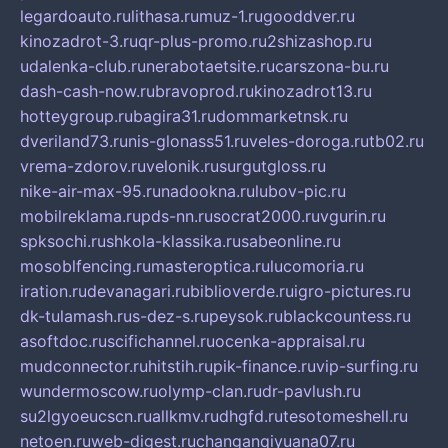
legardoauto.ru
lithasa.ru
muz-1.ru
gooddver.ru
kinozadrot-3.ru
qr-plus-promo.ru
2shizashop.ru
udalenka-club.ru
nerabotaetsite.ru
carszona-bu.ru
dash-cash-now.ru
bravoprod.ru
kinozadrot13.ru
hotteygroup.ru
bagira31.ru
dommarketnsk.ru
dveriland73.ru
nis-glonass51.ru
veles-doroga.ru
tb02.ru
vrema-zdorov.ru
velonik.ru
surgutgloss.ru
nike-air-max-95.ru
nadookna.ru
lubov-pic.ru
mobilreklama.ru
pds-nn.ru
socrat2000.ru
vgurin.ru
spksochi.ru
shkola-klassika.ru
sabeonline.ru
mosoblfencing.ru
masteroptica.ru
lucomoria.ru
iration.ru
devanagari.ru
biblioverde.ru
igro-pictures.ru
dk-tulamash.ru
s-dez-s.ru
peysok.ru
blackcountess.ru
asoftdoc.ru
scifichannel.ru
ocenka-appraisal.ru
mudconnector.ru
hitstih.ru
pik-finance.ru
vip-surfing.ru
wundermoscow.ru
olymp-clan.ru
dr-pavlush.ru
su2lgyoeucscn.ru
allkmv.ru
dhgfd.ru
tesotomeshell.ru
netoen.ru
web-digest.ru
changanqiyuana07.ru