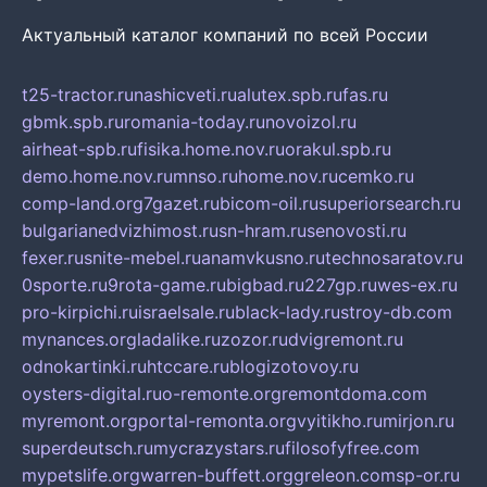
Актуальный каталог компаний по всей России
t25-tractor.ru
nashicveti.ru
alutex.spb.ru
fas.ru
gbmk.spb.ru
romania-today.ru
novoizol.ru
airheat-spb.ru
fisika.home.nov.ru
orakul.spb.ru
demo.home.nov.ru
mnso.ru
home.nov.ru
cemko.ru
comp-land.org
7gazet.ru
bicom-oil.ru
superiorsearch.ru
bulgarianedvizhimost.ru
sn-hram.ru
senovosti.ru
fexer.ru
snite-mebel.ru
anamvkusno.ru
technosaratov.ru
0sporte.ru
9rota-game.ru
bigbad.ru
227gp.ru
wes-ex.ru
pro-kirpichi.ru
israelsale.ru
black-lady.ru
stroy-db.com
mynances.org
ladalike.ru
zozor.ru
dvigremont.ru
odnokartinki.ru
htccare.ru
blogizotovoy.ru
oysters-digital.ru
o-remonte.org
remontdoma.com
myremont.org
portal-remonta.org
vyitikho.ru
mirjon.ru
superdeutsch.ru
mycrazystars.ru
filosofyfree.com
mypetslife.org
warren-buffett.org
greleon.com
sp-or.ru