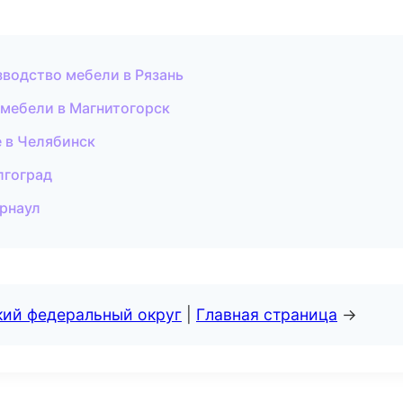
водство мебели в Рязань
мебели в Магнитогорск
 в Челябинск
лгоград
арнаул
кий федеральный округ
|
Главная страница
→