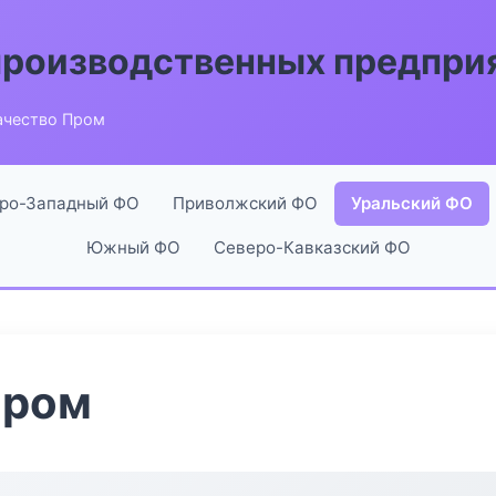
производственных предпри
ачество Пром
ро-Западный ФО
Приволжский ФО
Уральский ФО
Южный ФО
Северо-Кавказский ФО
Пром