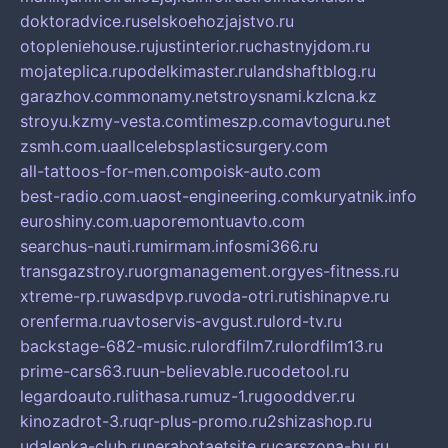
doktoradvice.ru
selskoehozjajstvo.ru
otopleniehouse.ru
justinterior.ru
chastnyjdom.ru
mojateplica.ru
podelkimaster.ru
landshaftblog.ru
garazhov.com
monamy.net
stroysnami.kz
lcna.kz
stroyu.kz
my-vesta.com
timeszp.com
avtoguru.net
zsmh.com.ua
allcelebsplasticsurgery.com
all-tattoos-for-men.com
poisk-auto.com
best-radio.com.ua
ost-engineering.com
kuryatnik.info
euroshiny.com.ua
poremontuavto.com
searchus-nauti.ru
mirmam.info
smi366.ru
transgazstroy.ru
orgmanagement.org
yes-fitness.ru
xtreme-rp.ru
wasdpvp.ru
voda-otri.ru
tishinapve.ru
orenferma.ru
avtoservis-avgust.ru
lord-tv.ru
backstage-682-music.ru
lordfilm7.ru
lordfilm13.ru
prime-cars63.ru
un-believable.ru
codetool.ru
legardoauto.ru
lithasa.ru
muz-1.ru
gooddver.ru
kinozadrot-3.ru
qr-plus-promo.ru
2shizashop.ru
udalenka-club.ru
nerabotaetsite.ru
carszona-bu.ru