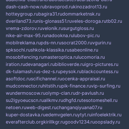
dash-cash-now.ru
bravoprod.ru
kinozadrot13.ru
hotteygroup.ru
bagira31.ru
dommarketnsk.ru
dveriland73.ru
nis-glonass51.ru
veles-doroga.ru
tb02.ru
vrema-zdorov.ru
velonik.ru
surgutgloss.ru
nike-air-max-95.ru
nadookna.ru
lubov-pic.ru
mobilreklama.ru
pds-nn.ru
socrat2000.ru
vgurin.ru
spksochi.ru
shkola-klassika.ru
sabeonline.ru
mosoblfencing.ru
masteroptica.ru
lucomoria.ru
iration.ru
devanagari.ru
biblioverde.ru
igro-pictures.ru
dk-tulamash.ru
s-dez-s.ru
peysok.ru
blackcountess.ru
asoftdoc.ru
scifichannel.ru
ocenka-appraisal.ru
mudconnector.ru
hitstih.ru
pik-finance.ru
vip-surfing.ru
wundermoscow.ru
olymp-clan.ru
dr-pavlush.ru
su2lgyoeucscn.ru
allkmv.ru
dhgfd.ru
tesotomeshell.ru
netoen.ru
web-digest.ru
changanqiyuana07.ru
kuper-dostavka.ru
edemvgelen.ru
ytyt.ru
infoelektrik.ru
everafterclub.org
kirillkgr.ru
goodv1234.ru
oopslady.ru