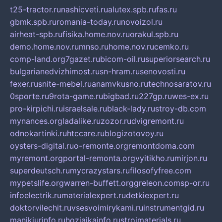
t25-tractor.ru
nashicveti.ru
alutex.spb.ru
fas.ru
gbmk.spb.ru
romania-today.ru
novoizol.ru
airheat-spb.ru
fisika.home.nov.ru
orakul.spb.ru
demo.home.nov.ru
mnso.ru
home.nov.ru
cemko.ru
comp-land.org
7gazet.ru
bicom-oil.ru
superiorsearch.ru
bulgarianedvizhimost.ru
sn-hram.ru
senovosti.ru
fexer.ru
snite-mebel.ru
anamvkusno.ru
technosaratov.ru
0sporte.ru
9rota-game.ru
bigbad.ru
227gp.ru
wes-ex.ru
pro-kirpichi.ru
israelsale.ru
black-lady.ru
stroy-db.com
mynances.org
ladalike.ru
zozor.ru
dvigremont.ru
odnokartinki.ru
htccare.ru
blogizotovoy.ru
oysters-digital.ru
o-remonte.org
remontdoma.com
myremont.org
portal-remonta.org
vyitikho.ru
mirjon.ru
superdeutsch.ru
mycrazystars.ru
filosofyfree.com
mypetslife.org
warren-buffett.org
greleon.com
sp-or.ru
infoelectrik.ru
materialexpert.ru
detkiexpert.ru
doktorvilechit.ru
vsesvoimirykami.ru
instrumentgid.ru
manikjurinfo.ru
hozjajkainfo.ru
stroimaterials.ru