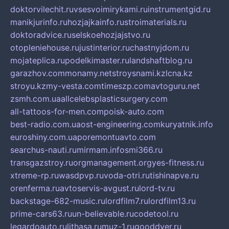
doktorvilechit.ru
vsesvoimirykami.ru
instrumentgid.ru
manikjurinfo.ru
hozjajkainfo.ru
stroimaterials.ru
doktoradvice.ru
selskoehozjajstvo.ru
otopleniehouse.ru
justinterior.ru
chastnyjdom.ru
mojateplica.ru
podelkimaster.ru
landshaftblog.ru
garazhov.com
monamy.net
stroysnami.kz
lcna.kz
stroyu.kz
my-vesta.com
timeszp.com
avtoguru.net
zsmh.com.ua
allcelebsplasticsurgery.com
all-tattoos-for-men.com
poisk-auto.com
best-radio.com.ua
ost-engineering.com
kuryatnik.info
euroshiny.com.ua
poremontuavto.com
searchus-nauti.ru
mirmam.info
smi366.ru
transgazstroy.ru
orgmanagement.org
yes-fitness.ru
xtreme-rp.ru
wasdpvp.ru
voda-otri.ru
tishinapve.ru
orenferma.ru
avtoservis-avgust.ru
lord-tv.ru
backstage-682-music.ru
lordfilm7.ru
lordfilm13.ru
prime-cars63.ru
un-believable.ru
codetool.ru
legardoauto.ru
lithasa.ru
muz-1.ru
gooddver.ru