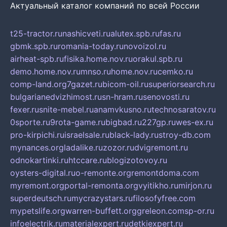
Актуальный каталог компаний по всей России
t25-tractor.ru
nashicveti.ru
alutex.spb.ru
fas.ru
gbmk.spb.ru
romania-today.ru
novoizol.ru
airheat-spb.ru
fisika.home.nov.ru
orakul.spb.ru
demo.home.nov.ru
mnso.ru
home.nov.ru
cemko.ru
comp-land.org
7gazet.ru
bicom-oil.ru
superiorsearch.ru
bulgarianedvizhimost.ru
sn-hram.ru
senovosti.ru
fexer.ru
snite-mebel.ru
anamvkusno.ru
technosaratov.ru
0sporte.ru
9rota-game.ru
bigbad.ru
227gp.ru
wes-ex.ru
pro-kirpichi.ru
israelsale.ru
black-lady.ru
stroy-db.com
mynances.org
ladalike.ru
zozor.ru
dvigremont.ru
odnokartinki.ru
htccare.ru
blogizotovoy.ru
oysters-digital.ru
o-remonte.org
remontdoma.com
myremont.org
portal-remonta.org
vyitikho.ru
mirjon.ru
superdeutsch.ru
mycrazystars.ru
filosofyfree.com
mypetslife.org
warren-buffett.org
greleon.com
sp-or.ru
infoelectrik.ru
materialexpert.ru
detkiexpert.ru