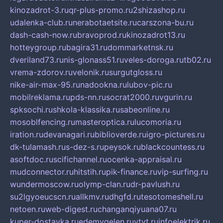
kinozadrot-3.ru
qr-plus-promo.ru
2shizashop.ru
udalenka-club.ru
nerabotaetsite.ru
carszona-bu.ru
dash-cash-now.ru
bravoprod.ru
kinozadrot13.ru
hotteygroup.ru
bagira31.ru
dommarketnsk.ru
dveriland73.ru
nis-glonass51.ru
veles-doroga.ru
tb02.ru
vrema-zdorov.ru
velonik.ru
surgutgloss.ru
nike-air-max-95.ru
nadookna.ru
lubov-pic.ru
mobilreklama.ru
pds-nn.ru
socrat2000.ru
vgurin.ru
spksochi.ru
shkola-klassika.ru
sabeonline.ru
mosoblfencing.ru
masteroptica.ru
lucomoria.ru
iration.ru
devanagari.ru
biblioverde.ru
igro-pictures.ru
dk-tulamash.ru
s-dez-s.ru
peysok.ru
blackcountess.ru
asoftdoc.ru
scifichannel.ru
ocenka-appraisal.ru
mudconnector.ru
hitstih.ru
pik-finance.ru
vip-surfing.ru
wundermoscow.ru
olymp-clan.ru
dr-pavlush.ru
su2lgyoeucscn.ru
allkmv.ru
dhgfd.ru
tesotomeshell.ru
netoen.ru
web-digest.ru
changanqiyuana07.ru
kuper-dostavka.ru
edemvgelen.ru
ytyt.ru
infoelektrik.ru