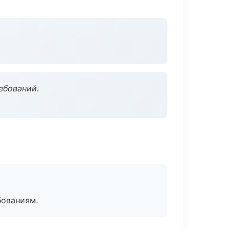
ебований.
бованиям.