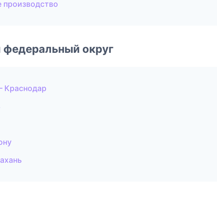
е производство
 федеральный округ
— Краснодар
ь
ону
ахань