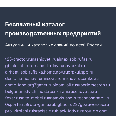
Бесплатный каталог
производственных предприятий
Актуальный каталог компаний по всей России
t25-tractor.ru
nashicveti.ru
alutex.spb.ru
fas.ru
gbmk.spb.ru
romania-today.ru
novoizol.ru
airheat-spb.ru
fisika.home.nov.ru
orakul.spb.ru
demo.home.nov.ru
mnso.ru
home.nov.ru
cemko.ru
comp-land.org
7gazet.ru
bicom-oil.ru
superiorsearch.ru
bulgarianedvizhimost.ru
sn-hram.ru
senovosti.ru
fexer.ru
snite-mebel.ru
anamvkusno.ru
technosaratov.ru
0sporte.ru
9rota-game.ru
bigbad.ru
227gp.ru
wes-ex.ru
pro-kirpichi.ru
israelsale.ru
black-lady.ru
stroy-db.com