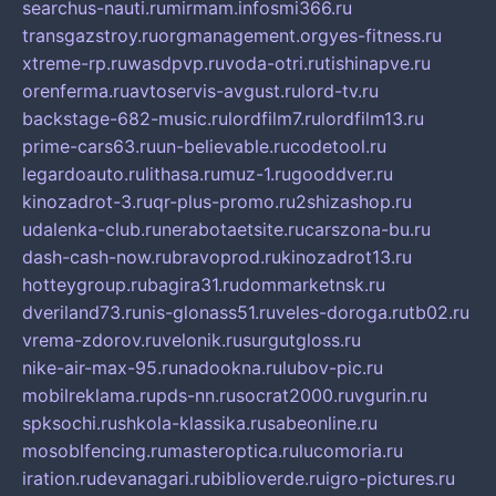
searchus-nauti.ru
mirmam.info
smi366.ru
transgazstroy.ru
orgmanagement.org
yes-fitness.ru
xtreme-rp.ru
wasdpvp.ru
voda-otri.ru
tishinapve.ru
orenferma.ru
avtoservis-avgust.ru
lord-tv.ru
backstage-682-music.ru
lordfilm7.ru
lordfilm13.ru
prime-cars63.ru
un-believable.ru
codetool.ru
legardoauto.ru
lithasa.ru
muz-1.ru
gooddver.ru
kinozadrot-3.ru
qr-plus-promo.ru
2shizashop.ru
udalenka-club.ru
nerabotaetsite.ru
carszona-bu.ru
dash-cash-now.ru
bravoprod.ru
kinozadrot13.ru
hotteygroup.ru
bagira31.ru
dommarketnsk.ru
dveriland73.ru
nis-glonass51.ru
veles-doroga.ru
tb02.ru
vrema-zdorov.ru
velonik.ru
surgutgloss.ru
nike-air-max-95.ru
nadookna.ru
lubov-pic.ru
mobilreklama.ru
pds-nn.ru
socrat2000.ru
vgurin.ru
spksochi.ru
shkola-klassika.ru
sabeonline.ru
mosoblfencing.ru
masteroptica.ru
lucomoria.ru
iration.ru
devanagari.ru
biblioverde.ru
igro-pictures.ru