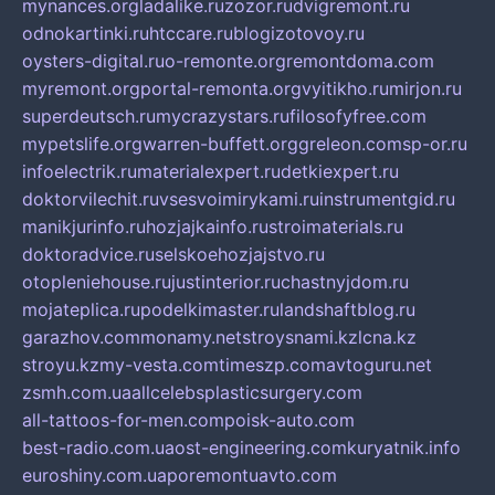
mynances.org
ladalike.ru
zozor.ru
dvigremont.ru
odnokartinki.ru
htccare.ru
blogizotovoy.ru
oysters-digital.ru
o-remonte.org
remontdoma.com
myremont.org
portal-remonta.org
vyitikho.ru
mirjon.ru
superdeutsch.ru
mycrazystars.ru
filosofyfree.com
mypetslife.org
warren-buffett.org
greleon.com
sp-or.ru
infoelectrik.ru
materialexpert.ru
detkiexpert.ru
doktorvilechit.ru
vsesvoimirykami.ru
instrumentgid.ru
manikjurinfo.ru
hozjajkainfo.ru
stroimaterials.ru
doktoradvice.ru
selskoehozjajstvo.ru
otopleniehouse.ru
justinterior.ru
chastnyjdom.ru
mojateplica.ru
podelkimaster.ru
landshaftblog.ru
garazhov.com
monamy.net
stroysnami.kz
lcna.kz
stroyu.kz
my-vesta.com
timeszp.com
avtoguru.net
zsmh.com.ua
allcelebsplasticsurgery.com
all-tattoos-for-men.com
poisk-auto.com
best-radio.com.ua
ost-engineering.com
kuryatnik.info
euroshiny.com.ua
poremontuavto.com