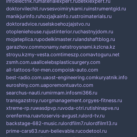
infoelectrik.ru
materialexpert.ru
detkiexpert.ru
doktorvilechit.ru
vsesvoimirykami.ru
instrumentgid.ru
manikjurinfo.ru
hozjajkainfo.ru
stroimaterials.ru
doktoradvice.ru
selskoehozjajstvo.ru
otopleniehouse.ru
justinterior.ru
chastnyjdom.ru
mojateplica.ru
podelkimaster.ru
landshaftblog.ru
garazhov.com
monamy.net
stroysnami.kz
lcna.kz
stroyu.kz
my-vesta.com
timeszp.com
avtoguru.net
zsmh.com.ua
allcelebsplasticsurgery.com
all-tattoos-for-men.com
poisk-auto.com
best-radio.com.ua
ost-engineering.com
kuryatnik.info
euroshiny.com.ua
poremontuavto.com
searchus-nauti.ru
mirmam.info
smi366.ru
transgazstroy.ru
orgmanagement.org
yes-fitness.ru
xtreme-rp.ru
wasdpvp.ru
voda-otri.ru
tishinapve.ru
orenferma.ru
avtoservis-avgust.ru
lord-tv.ru
backstage-682-music.ru
lordfilm7.ru
lordfilm13.ru
prime-cars63.ru
un-believable.ru
codetool.ru