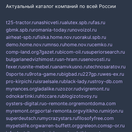
Актуальный каталог компаний по всей России
t25-tractor.ru
nashicveti.ru
alutex.spb.ru
fas.ru
gbmk.spb.ru
romania-today.ru
novoizol.ru
airheat-spb.ru
fisika.home.nov.ru
orakul.spb.ru
demo.home.nov.ru
mnso.ru
home.nov.ru
cemko.ru
comp-land.org
7gazet.ru
bicom-oil.ru
superiorsearch.ru
bulgarianedvizhimost.ru
sn-hram.ru
senovosti.ru
fexer.ru
snite-mebel.ru
anamvkusno.ru
technosaratov.ru
0sporte.ru
9rota-game.ru
bigbad.ru
227gp.ru
wes-ex.ru
pro-kirpichi.ru
israelsale.ru
black-lady.ru
stroy-db.com
mynances.org
ladalike.ru
zozor.ru
dvigremont.ru
odnokartinki.ru
htccare.ru
blogizotovoy.ru
oysters-digital.ru
o-remonte.org
remontdoma.com
myremont.org
portal-remonta.org
vyitikho.ru
mirjon.ru
superdeutsch.ru
mycrazystars.ru
filosofyfree.com
mypetslife.org
warren-buffett.org
greleon.com
sp-or.ru