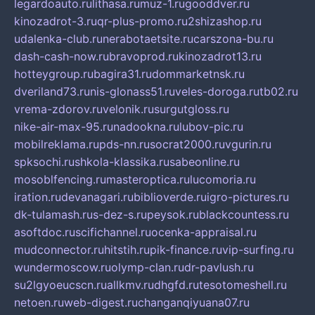
legardoauto.ru
lithasa.ru
muz-1.ru
gooddver.ru
kinozadrot-3.ru
qr-plus-promo.ru
2shizashop.ru
udalenka-club.ru
nerabotaetsite.ru
carszona-bu.ru
dash-cash-now.ru
bravoprod.ru
kinozadrot13.ru
hotteygroup.ru
bagira31.ru
dommarketnsk.ru
dveriland73.ru
nis-glonass51.ru
veles-doroga.ru
tb02.ru
vrema-zdorov.ru
velonik.ru
surgutgloss.ru
nike-air-max-95.ru
nadookna.ru
lubov-pic.ru
mobilreklama.ru
pds-nn.ru
socrat2000.ru
vgurin.ru
spksochi.ru
shkola-klassika.ru
sabeonline.ru
mosoblfencing.ru
masteroptica.ru
lucomoria.ru
iration.ru
devanagari.ru
biblioverde.ru
igro-pictures.ru
dk-tulamash.ru
s-dez-s.ru
peysok.ru
blackcountess.ru
asoftdoc.ru
scifichannel.ru
ocenka-appraisal.ru
mudconnector.ru
hitstih.ru
pik-finance.ru
vip-surfing.ru
wundermoscow.ru
olymp-clan.ru
dr-pavlush.ru
su2lgyoeucscn.ru
allkmv.ru
dhgfd.ru
tesotomeshell.ru
netoen.ru
web-digest.ru
changanqiyuana07.ru